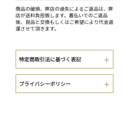
商品の破損、弊店の過失によるご返品は、弊
店が送料負担致します。着払いでのご返品
後、良品と交換もしくはご希望により代金返
還させて頂きます。
特定商取引法に基づく表記
会社名
プライバシーポリシー
三木竹材店
三木竹材店（以下、当出店者といいま
運営責任者
す。）は、 お客さまの個人情報の取扱い
について、以下のとおりプライバシーポ
三木崇司
リシーを定めます。