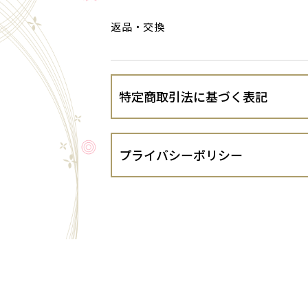
返品・交換
特定商取引法に基づく表記
会社名
プライバシーポリシー
運営責任者
株式会社サンブライト貿易（以下、当出
ます。
住所
１．法令遵守
当出店者は、個人情報の保護に関する法律
するガイドライン等を遵守し、お客さま
代表責任者
２．個人情報の適正な取得