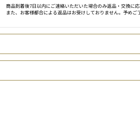
商品到着後7日以内にご連絡いただいた場合のみ返品・交換に応
また、お客様都合による返品はお受けしておりません。予めご
株式会社サンブライト貿易
小川 真由美
店者といいます。）は、 お客さまの個人情報の取扱いについて、以
京都市中京区六角通室町西入ル玉蔵町121美濃利ビル1F
（平成15年法律第57号。以下「個人情報保護法」といいます。
小川 真由美
の個人情報（同法第2条1項に定める個人情報をいいます。以下同じ