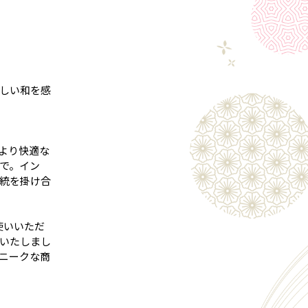
しい和を感
より快適な
で。イン
統を掛け合
使いいただ
いたしまし
ニークな商