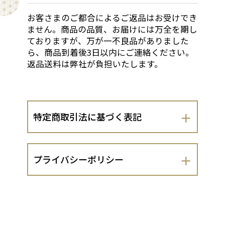
お客さまのご都合によるご返品はお受けでき
ません。商品の品質、お届けには万全を期し
ておりますが、万が一不良品がありました
ら、商品到着後3日以内にご連絡ください。
返品送料は弊社が負担いたします。
特定商取引法に基づく表記
会社名
プライバシーポリシー
株式会社GRITCH
株式会社GRITCH（以下、当出店者といい
運営責任者
ます。）は、 お客さまの個人情報の取扱
いについて、以下のとおりプライバシー
鈴村崇朗