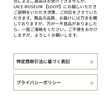
合によるご返品はお受けできませんが、
LACE MUSEUM 【LOOP】にお越しいただき
ご説明をいただき次第、ご対応をさせていた
だきます。商品の品質、お届けには万全を期
しておりますが、万が一不良品がありました
ら、一度ご連絡をください。ご不便をおかけ
しますが、よろしくお願いします。
特定商取引法に基づく表記
会社名
プライバシーポリシー
リリーレース・インターナショナル株式
会社
リリーレース・インターナショナル株式
会社（以下、当出店者といいます。）
運営責任者
は、 お客さまの個人情報の取扱いについ