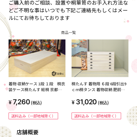
ご購入前のご相談、設置や桐箪笥のお手入れ方法な
どご不明な事はいつでも下記ご連絡先もしくはメー
ルにてお待ちしております
商品一覧
着物 収納ケース 1段 １段 桐衣
桐たんす 着物用 ６段 6段引出9
装ケース桐たんす 総桐 京都市
ｃｍ桐タンス 着物収納 肥前桐
やまオリジナル 一段 桐衣裳ケ
民芸の桐箪笥専門工場で生産 京
7,260
31,020
ース 桐衣装箱 桐箱 レギュラー
都市やまオリジナル和たんすラ
(税込)
(税込)
肥前桐民芸 国産品 関東～九州
ンキング1位桐箪笥ロウ引関東
送料無料 桐タンス桐箪笥 幅91
～九州送料無料 桐衣装ケース押
送料込み（一部地域除く）
送料込み（一部地域除く）
ｃｍ浅型
入 桐ダンス 国産
店舗概要