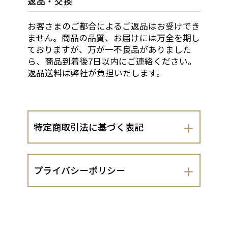
返品・交換
お客さまのご都合によるご返品はお受けでき
ません。商品の品質、お届けには万全を期し
ておりますが、万が一不良品がありました
ら、商品到着後7日以内にご連絡ください。
返品送料は弊社が負担いたします。
特定商取引法に基づく表記
会社名
プライバシーポリシー
株式会社京都-市やま家具
株式会社京都-市やま家具（以下、当出店
運営責任者
者といいます。）は、 お客さまの個人情