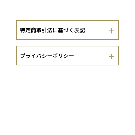
特定商取引法に基づく表記
会社名
プライバシーポリシー
srray craft
srray craft（以下、当出店者といいま
運営責任者
す。）は、 お客さまの個人情報の取扱い
について、以下のとおりプライバシーポ
木戸誠司
リシーを定めます。
１．法令遵守
住所
当出店者は、個人情報の保護に関する法
京都府京都市左京区大原草生町137
律（平成15年法律第57号。以下「個人情
報保護法」といいます。）及び同法に基