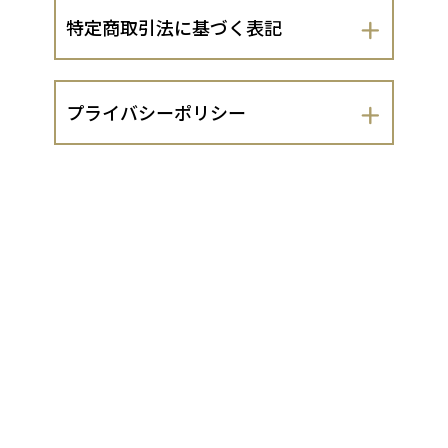
特定商取引法に基づく表記
会社名
プライバシーポリシー
株式会社サンフェステ
株式会社サンフェステ（以下、当出店者
運営責任者
といいます。）は、 お客さまの個人情報
の取扱いについて、以下のとおりプライ
石橋 覚
バシーポリシーを定めます。
１．法令遵守
住所
当出店者は、個人情報の保護に関する法
京都府亀岡市下矢田町2丁目216-6
律（平成15年法律第57号。以下「個人情
報保護法」といいます。）及び同法に基
づく政令・規則並びに関係するガイドラ
代表責任者
イン等を遵守し、お客さまの個人情報
（同法第2条1項に定める個人情報をいい