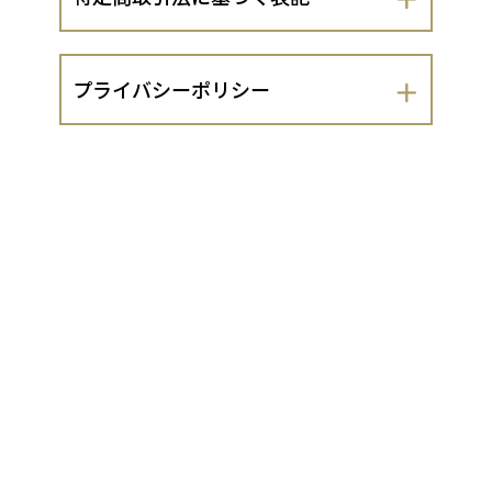
会社名
プライバシーポリシー
ハーブ専門店ぷくすけ
ぷくすけ（以下、当出店者といいま
運営責任者
す。）は、 お客さまの個人情報の取扱い
について、以下のとおりプライバシーポ
高山清美
リシーを定めます。
１．法令遵守
住所
当出店者は、個人情報の保護に関する法
京都府京都市左京区田中飛鳥井町１０４
律（平成15年法律第57号。以下「個人情
－１２
報保護法」といいます。）及び同法に基
づく政令・規則並びに関係するガイドラ
イン等を遵守し、お客さまの個人情報
代表責任者
（同法第2条1項に定める個人情報をいい
ます。以下同じ。）を適切に取り扱いま
高山清美