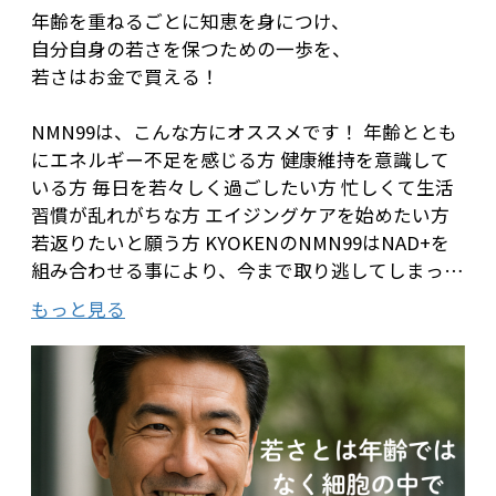
年齢を重ねるごとに知恵を身につけ、
自分自身の若さを保つための一歩を、
若さはお金で買える！
NMN99は、こんな方にオススメです！ 年齢ととも
にエネルギー不足を感じる方 健康維持を意識して
いる方 毎日を若々しく過ごしたい方 忙しくて生活
習慣が乱れがちな方 エイジングケアを始めたい方
若返りたいと願う方 KYOKENのNMN99はNAD+を
組み合わせる事により、今まで取り逃してしまって
いたNMNの吸収を助けます。さらにバイオペリン
もっと見る
を組み合わせる事によりそれらの吸収率を16%～
17%高めることが研究の結果証明されています。
NMNとは、ニコチンアミド・モノヌクレオチドの
略で、ビタミンB3の一種です。
NMNは、体内で重要な役割を果たすNAD+の前駆体
として知られています。