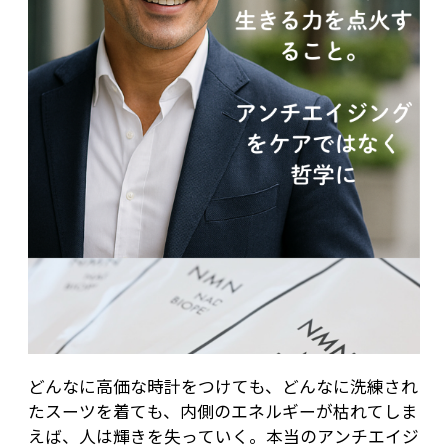
NAD+は、細胞のエネルギー生産やDNA修復、エイ
ジングケアにも寄与する物質です。
そのため、NMNをサプリメントとして摂取するこ
とは、若さや健康を保つために有効とされていま
す。
NMNの主な効果として、まず挙げられるのがエネ
ルギーの向上です。
若い頃は体内のNAD+が豊富に存在しますが、加齢
とともにその量は減少します。
NMNを摂取することで、NAD+のレベルを増やし、
細胞のエネルギー生産をサポートすることが可能で
す。
これにより、日常生活の活力が増し、疲れにくくな
どんなに高価な時計をつけても、どんなに洗練され
ると言われています。
たスーツを着ても、内側のエネルギーが枯れてしま
えば、人は輝きを失っていく。本当のアンチエイジ
また、NMNにはエイジングケアの効果も期待され