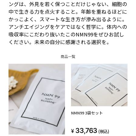
ングは、外見を若く保つことだけじゃない、細胞の
ています。
中で生きる力を点火すること。年齢を重ねるほどに
老化の進行は、細胞の損傷や機能低下によって引き
かっこよく、スマートな生き方が滲み出るように。
起こされますが、NAD+はこれらの修復を助ける役
アンチエイジングをケアではなく哲学に。体内への
割があります。
吸収率にこだわり抜いたこのNMN99をぜひお試し
NMNを補うことで、細胞の健康を保ち、エイジン
ください。未来の自分に感謝される選択を。
グケアに伴う様々な問題を軽減する手助けとなりま
す。
商品一覧
研究によって、NMNの摂取は記憶力や集中力の向
上に繋がり、NAD+は脳の神経細胞にも重要とされ
ています。
これにより、年齢と共に気になる記憶力の低下に対
する対策としても注目されています。
NMN99 3袋セット
NMNは若さの追求に欠かせない成分として、様々
な効果が期待されているのです。
33,763
(税込)