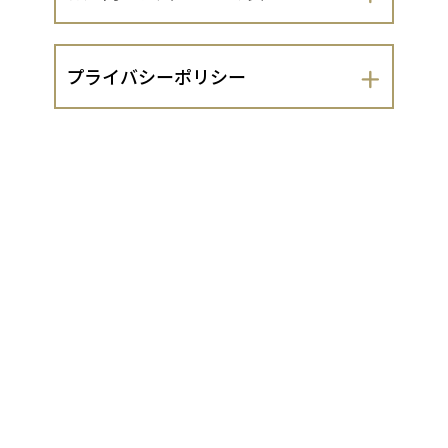
会社名
プライバシーポリシー
京研株式会社
京研株式会社（以下、当出店者といいま
運営責任者
す。）は、 お客さまの個人情報の取扱い
について、以下のとおりプライバシーポ
小山真実
リシーを定めます。
１．法令遵守
住所
当出店者は、個人情報の保護に関する法
京都府京都市下京区七条御所ノ内中町64-
律（平成15年法律第57号。以下「個人情
1 OES BLDG 7F
報保護法」といいます。）及び同法に基
づく政令・規則並びに関係するガイドラ
イン等を遵守し、お客さまの個人情報
代表責任者
（同法第2条1項に定める個人情報をいい
ます。以下同じ。）を適切に取り扱いま
大野嘉宏