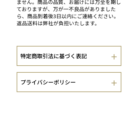
ません。商品の品質、お届けには万全を期し
ておりますが、万が一不良品がありました
ら、商品到着後3日以内にご連絡ください。
返品送料は弊社が負担いたします。
特定商取引法に基づく表記
会社名
プライバシーポリシー
有限会社 正倫
有限会社 正倫（以下、当出店者といい
運営責任者
ます。）は、 お客さまの個人情報の取扱
いについて、以下のとおりプライバシー
西村 速生
ポリシーを定めます。
１．法令遵守