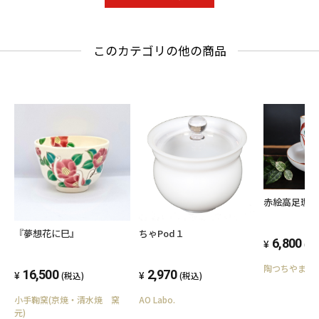
このカテゴリの他の商品
赤絵高足珈
『夢想花に巳』
ちゃPod１
6,800
(税
陶つちやま
16,500
2,970
(税込)
(税込)
小手鞠窯(京焼・清水焼 窯
AO Labo.
元)