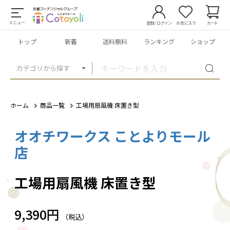
メニュー
登録/ログイン
お気に入り
カート
トップ
新着
送料無料
ランキング
ショップ
カテゴリから探す
ホーム
商品一覧
工場用扇風機 床置き型
オオチワークス ことよりモール
1
/
4
店
工場用扇風機 床置き型
9,390円
（税込）