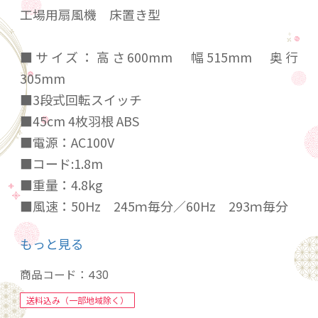
工場用扇風機 床置き型
■サイズ：高さ600mm 幅515mm 奥行
305mm
■3段式回転スイッチ
■45cm 4枚羽根 ABS
■電源：AC100V
■コード:1.8m
■重量：4.8kg
■風速：50Hz 245ｍ毎分／60Hz 293ｍ毎分
■風量：50Hz 99ｍ3毎分／60Hz 123m3毎分
もっと見る
■首振り角度：左約40°、右約40°
■仰ぐ角度 ：上約15°、下約15°
商品コード：
430
送料込み（一部地域除く）
熱中症対策 空気循環 空気入れ替え 換気