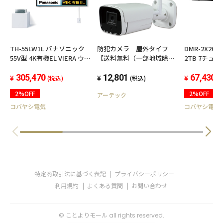
TH-55LW1L パナソニック
防犯カメラ 屋外タイプ
DMR-2X20
55V型 4K有機EL VIERA ウォ
【送料無料（一部地域除
2TB 7チュ
ールフィットテレビ USBハ
く）】
イレコーダー
ードディスク録画対応 2022
305,470
12,801
ネル同時録画
67,430
(税込)
(税込)
(
年モデル
ーガ対応 全自
2%OFF
2%OFF
アーテック
コバヤシ電気
コバヤシ電気
特定商取引法に基づく表記
プライバシーポリシー
利用規約
よくある質問
お問い合わせ
© ことよりモール all rights reserved.