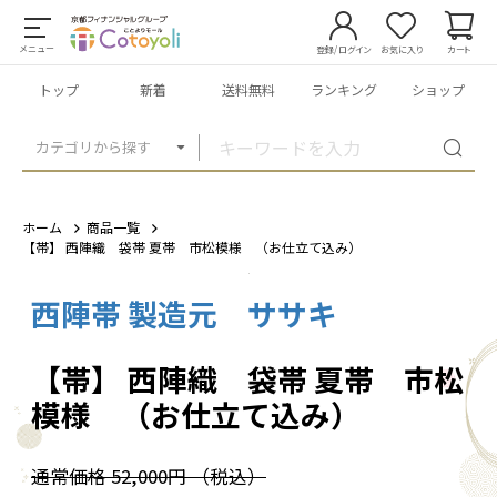
メニュー
登録/ログイン
お気に入り
カート
トップ
新着
送料無料
ランキング
ショップ
カテゴリから探す
ホーム
商品一覧
【帯】 西陣織 袋帯 夏帯 市松模様 （お仕立て込み）
西陣帯 製造元 ササキ
1
/
1
【帯】 西陣織 袋帯 夏帯 市松
模様 （お仕立て込み）
通常価格
52,000円
（税込）