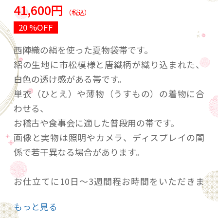
41,600円
（税込）
20 %OFF
西陣織の絹を使った夏物袋帯です。
絽の生地に市松模様と唐織柄が織り込まれた、
白色の透け感がある帯です。
単衣（ひとえ）や薄物（うすもの）の着物に合
わせる、
お稽古や食事会に適した普段用の帯です。
画像と実物は照明やカメラ、ディスプレイの関
係で若干異なる場合があります。
お仕立てに10日～3週間程お時間をいただきま
す。
もっと見る
その他撥水加工(+5000円）やガード加工(+3000