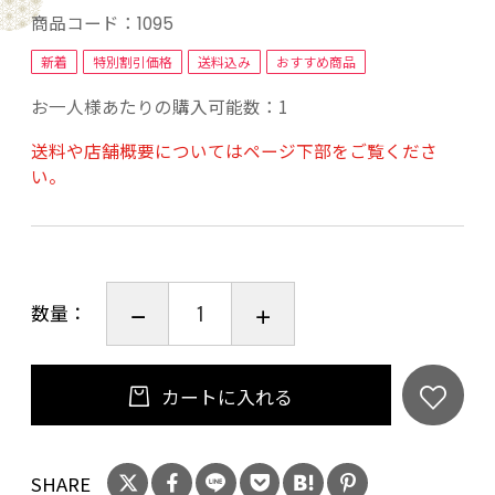
円）も追加にてお受け致します。
商品コード：
1095
新着
特別割引価格
送料込み
おすすめ商品
お一人様あたりの購入可能数：1
送料や店舗概要についてはページ下部をご覧くださ
い。
数量：
カートに入れる
SHARE