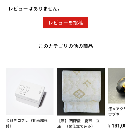
レビューはありません。
レビューを投稿
このカテゴリの他の商品
漆×アクリル 
ワブキ
金継ぎコフレ（動画解説
【帯】 西陣織 夏帯 立
131,000
付）
涌 （お仕立て込み）