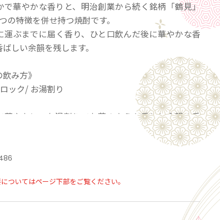
かで華やかな香りと、明治創業から続く銘柄「鶴見」
2つの特徴を併せ持つ焼酎です。
に運ぶまでに届く香り、ひと口飲んだ後に華やかな香
香ばしい余韻を残します。
の飲み方》
 ロック/ お湯割り
で華やかに、お湯割りでお花のような香りと余韻の香
楽しみください。
に運ぶまでの間に香りが漂いはじめます。
486
ひたし、春菊の胡麻和え・筑前煮・西京焼
要についてはページ下部をご覧ください。
香りのあるお料理にもよく合います。
におすすめ》