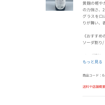
黄麹の軽や
の力強さ、
グラスを口
りが舞い、
《おすすめ
ソーダ割り/
ソーダ割り
もっと見る
ばしさをお
グラスを口
商品コード：
6
菜の花のお
送料や店舗概
山椒など、
《こんな方