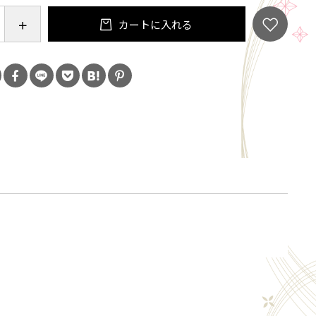
ーな芋焼酎が好きな方
カートに入れる
に合う焼酎をお探しの方
合う芋焼酎をお探し方
==============
しろゆたか(国産)、米麹 （国産）
蒸留
l
約3000本（数量限定）
==============
の飲酒は法律で禁止されています。当店は20歳未満
類の販売はいたしておりません。
「ご注文手続き」画面の「お問い合わせ欄」に、生