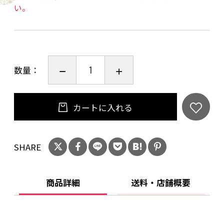
い。
「莞爾（かんじ）」=「にっこりと笑う様子」
数量：
お湯割り好きのための芋焼酎！
温めるとクリのような香りがする、芳醇で柔ら
かいほっこりした芋焼酎です。
カートに入れる
25度
丸西酒造株式会社 鹿児島県
SHARE
20歳未満の飲酒は法律で禁止されています。当
商品詳細
送料・店舗概要
店は20歳未満の方への酒類の販売はいたしてお
りません。
ご購入時、「ご注文手続き」画面の「お問い合