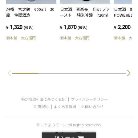
日本酒 喜楽長 first ファ
泡盛 宮之鶴 600ml 30
日本酒 能
ースト 純米吟醸 720ml
度 仲間酒造
POWERED b
純米酒 櫻
1,870
1,320
720ml 16
2,200
(税込)
(税込)
(税
酒本舗 太右衛門
酒本舗 太右衛門
酒本舗 太右
特定商取引法に基づく表記
プライバシーポリシー
利用規約
よくある質問
お問い合わせ
© ことよりモール all rights reserved.