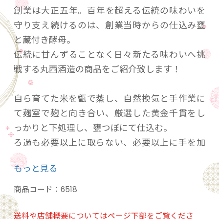
創業は大正五年。百年を超える伝統の味わいを
守り支え続けるのは、創業当時からの仕込み甕
と蔵付き酵母。
伝統に甘んずることなく日々新たる味わいへ挑
戦する丸西酒造の商品をご紹介致します！
自ら育てた米を甑で蒸し、自然換気と手作業に
て麹室で麹と向き合い、厳選した黄金千貫をし
っかりと下処理し、甕つぼにて仕込む。
ろ過も必要以上に取らない、必要以上に手を加
えない、雑味を取りつつ旨味を残す。
もっと見る
この莞爾は昔から守られてきた製法に加えて“人
間味”という舌では感じられない素敵な"味"を最
商品コード：
6518
大限加えた繊細で芳醇な焼酎です。
関わる全ての人が笑顔でありますように…
送料や店舗概要についてはページ下部をご覧くださ