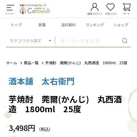
メニュー
登録/ログイン
お気に入り
カート
トップ
新着
送料無料
ランキング
ショップ
カテゴリから探す
ホーム
商品一覧
芋焼酎 莞爾(かんじ) 丸西酒造 1800ml 25度
酒本舗 太右衛門
1
/
3
芋焼酎 莞爾(かんじ) 丸西酒
造 1800ml 25度
3,498円
（税込）