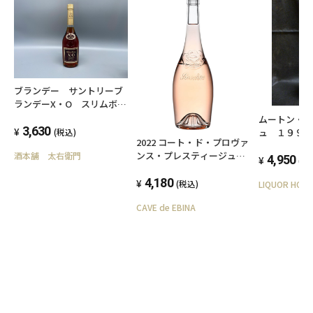
ブランデー サントリーブ
ランデーX・O スリムボト
ル 660ml瓶 40度
ムートン・
3,630
ュ １９９
(税込)
2022 コート・ド・プロヴァ
ンス・プレスティージュ・
酒本舗 太右衛門
4,950
(税
ロゼ／シャトー・サント・
ロズリーヌ
4,180
(税込)
CAVE de EBINA