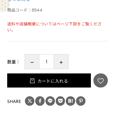
る凝縮感のある味わいのフルボディ。カシスや
ダークチェリーの香りが楽しめます。
商品コード：
6544
20歳未満の飲酒は法律で禁止されています。当
送料や店舗概要についてはページ下部をご覧くださ
い。
店は20歳未満の方への酒類の販売はいたしてお
りません。
ご購入時、「ご注文手続き」画面の「お問い合
わせ欄」に、生年月日を必ず入力してくださ
数量：
い。
ことよりモール会員で生年月日登録済みの方
は、お問い合わせ欄への入力は不要です。
カートに入れる
SHARE