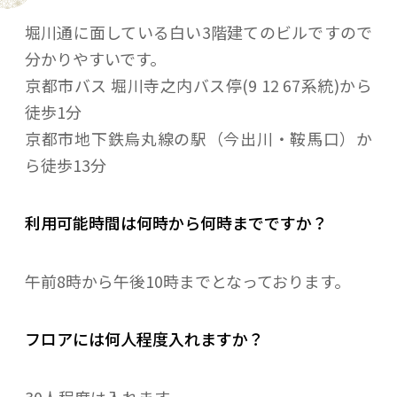
ゴルフ内）またはメールにてご連絡ください。
堀川通に面している白い3階建てのビルですので
メールの場合は
メーラー
をご利用ください。
分かりやすいです。
③利用希望日が確定後、本商品をご購入くださ
京都市バス 堀川寺之内バス停(9 12 67系統)から
い。
徒歩1分
④ご購入後、当店よりスマートキー番号を発行
京都市地下鉄烏丸線の駅（今出川・鞍馬口）か
し、ご利用詳細をメールにてお送りいたしま
ら徒歩13分
す。
利用可能時間は何時から何時までですか？
午前8時から午後10時までとなっております。
フロアには何人程度入れますか？
30人程度は入れます。