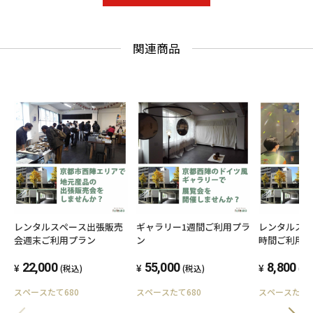
関連商品
レンタルスペース出張販売
ギャラリー1週間ご利用プラ
レンタルスペ
会週末ご利用プラン
ン
時間ご利用
22,000
55,000
8,800
(税込)
(税込)
(税
スペースたて680
スペースたて680
スペースたて6