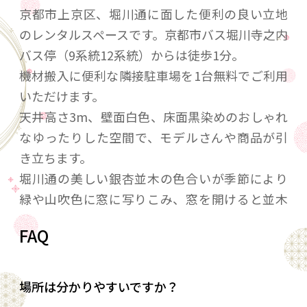
京都市上京区、堀川通に面した便利の良い立地
のレンタルスペースです。京都市バス堀川寺之内
バス停（9系統12系統）からは徒歩1分。
機材搬入に便利な隣接駐車場を1台無料でご利用
いただけます。
天井高さ3m、壁面白色、床面黒染めのおしゃれ
なゆったりした空間で、モデルさんや商品が引
き立ちます。
堀川通の美しい銀杏並木の色合いが季節により
緑や山吹色に窓に写りこみ、窓を開けると並木
と本法寺の本堂を望むことができます。
FAQ
◆お申込みの流れ◆
①空室状況を
こちら
からご確認ください。
場所は分かりやすいですか？
②利用希望日をお電話075-432-3145（ジーワン