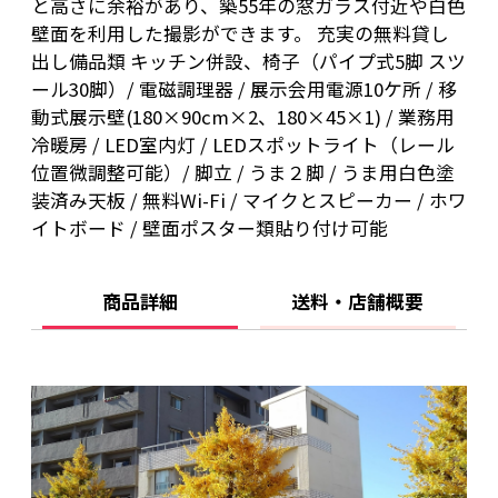
と高さに余裕があり、築55年の窓ガラス付近や白色
壁面を利用した撮影ができます。 充実の無料貸し
出し備品類 キッチン併設、椅子（パイプ式5脚 スツ
ール30脚）/ 電磁調理器 / 展示会用電源10ケ所 / 移
動式展示壁(180×90cm×2、180×45×1) / 業務用
冷暖房 / LED室内灯 / LEDスポットライト（レール
位置微調整可能）/ 脚立 / うま２脚 / うま用白色塗
装済み天板 / 無料Wi-Fi / マイクとスピーカー / ホワ
イトボード / 壁面ポスター類貼り付け可能
商品詳細
送料・店舗概要