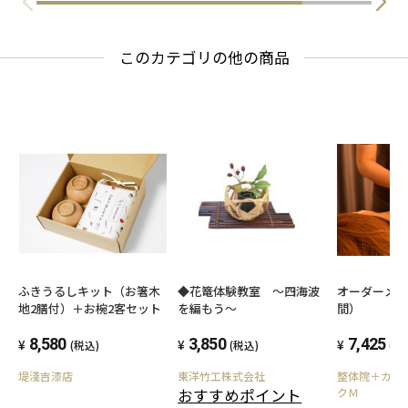
このカテゴリの他の商品
ふきうるしキット（お箸木
◆花篭体験教室 ～四海波
オーダーメイ
地2膳付）＋お椀2客セット
を編もう～
間）
8,580
3,850
7,425
(税込)
(税込)
(税
堤淺吉漆店
東洋竹工株式会社
整体院＋カイ
おすすめポイント
クＭ