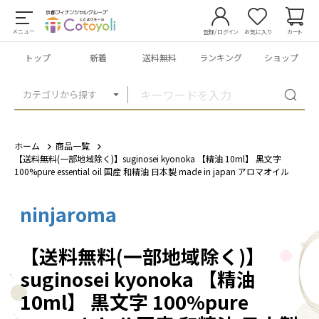
メニュー
登録/ログイン
お気に入り
カート
トップ
新着
送料無料
ランキング
ショップ
カテゴリから探す
ホーム
商品一覧
【送料無料(一部地域除く)】suginosei kyonoka 【精油 10ml】 黒文字
100%pure essential oil 国産 和精油 日本製 made in japan アロマオイル
ninjaroma
1
/
2
【送料無料(一部地域除く)】
suginosei kyonoka 【精油
10ml】 黒文字 100%pure