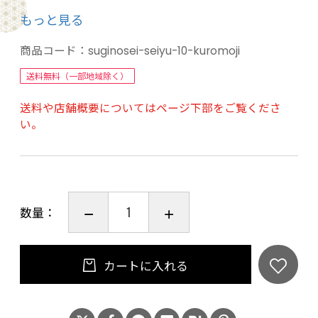
☆杉乃精は京都北山・京北で天然素材100％のア
もっと見る
ロマオイルを精製しています。北山杉や柚子、
クロモジなど様々な精油を取り扱っています。
商品コード：
suginosei-seiyu-10-kuromoji
送料無料（一部地域除く）
送料や店舗概要についてはページ下部をご覧くださ
い。
数量：
カートに入れる