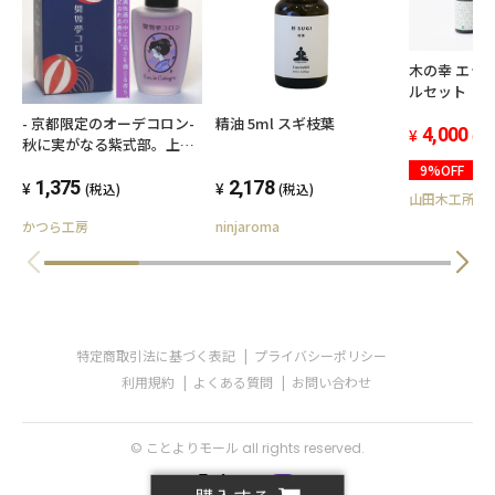
木の幸 エッ
ルセット
- 京都限定のオーデコロン-
精油 5ml スギ枝葉
4,000
(税
秋に実がなる紫式部。上品
な甘さを感じる香り-舞妓夢
9%OFF
コロン 20mL-
1,375
2,178
(税込)
(税込)
山田木工所
かつら工房
ninjaroma
特定商取引法に基づく表記
プライバシーポリシー
利用規約
よくある質問
お問い合わせ
© ことよりモール all rights reserved.