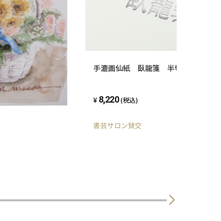
手漉画仙紙 臥龍箋 半切
8,220
(税込)
書芸サロン賛交