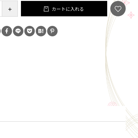
カートに入れる
Master 2021」純米大吟醸酒部門 プラチナ賞受賞（最
ナショナルワインチャレンジ2021」SAKE部門／純米
 大会推奨酒
ナショナルワインチャレンジ2022」SAKE部門／純米
 ゴールドメダル
酒チャレンジ2022」純米大吟醸・大吟醸部門 銅賞
酒チャレンジ2022」ベストデザイン部門 ベストデザ
ナショナルワインチャレンジ2023」SAKE部門／純米
 大会推奨酒
Master 2023」純米大吟醸酒部門 プラチナ賞受賞（最
グラスでおいしい日本酒アワード2024」プレミアム大
金賞