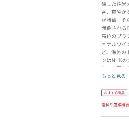
醸した純米
香、爽やか
が特徴。そ
開催される日本
高位のプラ
ョナルワイ
ど、海外の
ンはNHK
か」の題字
もっと見る
ンジ2022
【製品情報
おすすめ商品
●原材料：
送料や店舗概
※麹米：山
●アルコール