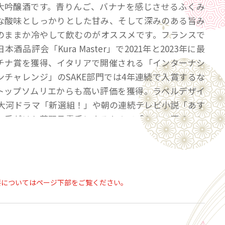
大吟醸酒です。青りんご、バナナを感じさせるふくみ
な酸味としっかりとした甘み、そして深みのある旨み
のままか冷やして飲むのがオススメです。フランスで
酒品評会「Kura Master」で2021年と2023年に最
チナ賞を獲得、イタリアで開催される「インターナシ
ンチャレンジ」のSAKE部門では4年連続で入賞するな
トップソムリエからも高い評価を獲得。ラベルデザイ
の大河ドラマ「新選組！」や朝の連続テレビ小説「あす
も手がけた荻野丹雪氏によるもので「ミラノ酒チャレ
」ではベストデザイン賞に選ばれました。
】
米（国産）、米こうじ（国産米）
要についてはページ下部をご覧ください。
田錦（兵庫）／掛米：山田錦（兵庫）
度数：17％ ●精米歩合：35％