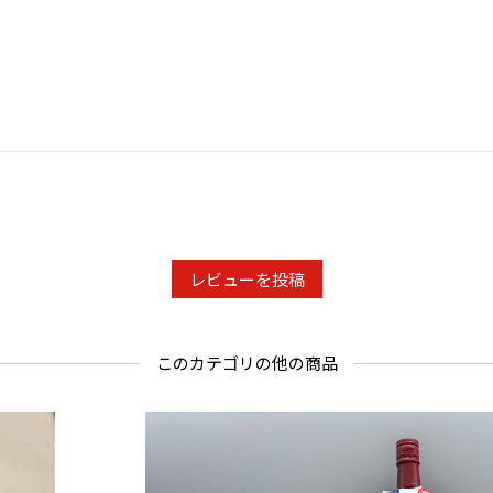
★「インター
吟醸酒の部
★「ワイン
吟賞部門 
★「インター
吟醸酒の部
20歳未満
の方への酒
レビューを投稿
ご購入時、
年月日を必
ことよりモ
このカテゴリの他の商品
せ欄への入