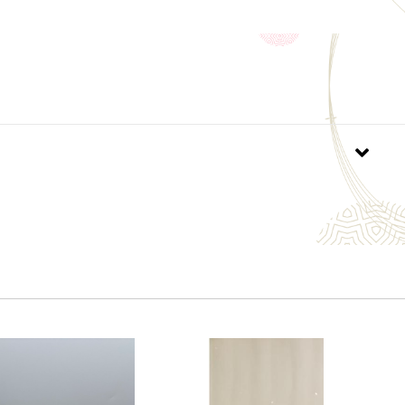
ナショナルワインチャレンジ2024」SAKE部門／純米
 ブロンズメダル
グラスでおいしい日本酒アワード2025」プレミアム大
金賞
ナショナルワインチャレンジ2025」SAKE部門／純米
 ブロンズメダル
の飲酒は法律で禁止されています。当店は20歳未満
類の販売はいたしておりません。
「ご注文手続き」画面の「お問い合わせ欄」に、生
ず入力してください。
ール会員で生年月日登録済みの方は、お問い合わ
力は不要です。