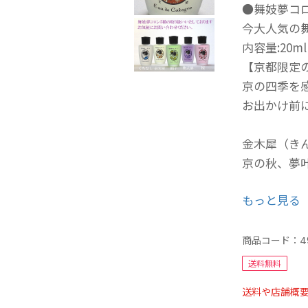
●舞妓夢コロ
今大人気の
内容量:20ml
【京都限定
京の四季を
お出かけ前
金木犀（き
京の秋、夢
もっと見る
全成分
エタノール、
－50水添ヒ
商品コード：
4
送料無料
送料や店舗概