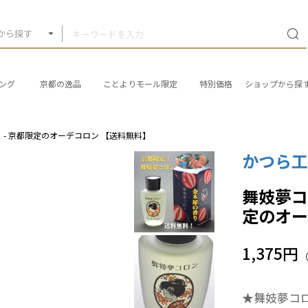
から探す
ング
京都の逸品
ことよりモール限定
特別価格
ショップから探
- 京都限定のオーデコロン 【送料無料】
かつら
舞妓夢コ
定のオー
1,375円
★舞妓夢コロ