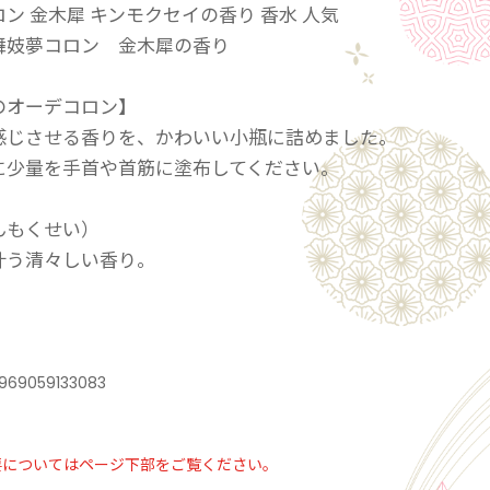
ン 金木犀 キンモクセイの香り 香水 人気
舞妓夢コロン 金木犀の香り
のオーデコロン】
感じさせる香りを、かわいい小瓶に詰めました。
に少量を手首や首筋に塗布してください。
んもくせい）
叶う清々しい香り。
水、香料、ＢＧ、（Ｃ12－14）パレス－12、ＰＥＧ
マシ油、メチルパラベン、「＋、－」黄4、赤2
969059133083
要についてはページ下部をご覧ください。