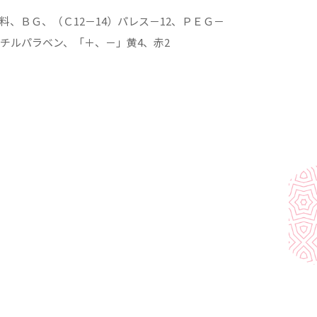
料、ＢＧ、（Ｃ12－14）パレス－12、ＰＥＧ－
メチルパラベン、「＋、－」黄4、赤2