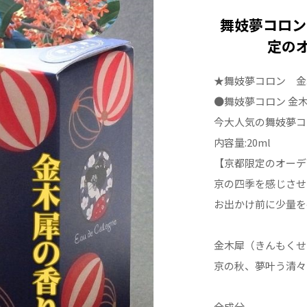
舞妓夢コロン
定の
★舞妓夢コロン 金
●舞妓夢コロン 金木
今大人気の舞妓夢コ
内容量:20ml
【京都限定のオーデ
京の四季を感じさせ
お出かけ前に少量を
金木犀（きんもくせ
京の秋、夢叶う清々
全成分