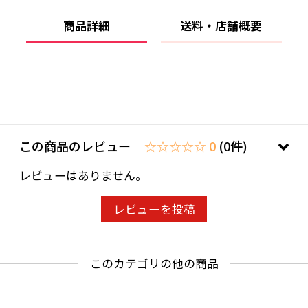
★「ワイングラスでおいしい日本酒アワード
商品詳細
送料・店舗概要
2022」プレミアム純米部門 金賞
★「インターナショナルワインチャレンジ
2022」SAKE部門／純米吟醸酒の部 大会推奨酒
★「ミラノ酒チャレンジ2022」フードペアリン
グ部門 ベストフードペアリング賞（パルマ産
プロシュット）
この商品のレビュー
☆☆☆☆☆ 0
(0件)
★「インターナショナルワインチャレンジ
レビューはありません。
2023」SAKE部門／純米吟醸酒の部 ブロンズメ
ダル
レビューを投稿
★「ミラノ酒チャレンジ2023」純米吟醸・吟醸
部門 ダブルゴールド
このカテゴリの他の商品
★「ワイングラスでおいしい日本酒アワード
2024」プレミアム純米部門 金賞
★「インターナショナルワインチャレンジ