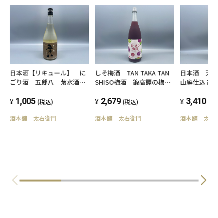
2024」SAKE部門／純米吟醸酒の部 大会推奨酒
★「ミラノ酒チャレンジ2024」酒テイスティン
グ部門／純⽶吟醸・吟醸酒の部 ダブルゴール
ド
★「ミラノ酒チャレンジ2024」ベストデザイン
日本酒【リキュール】 に
しそ梅酒 TAN TAKA TAN
日本酒 天狗舞 
ごり酒 五郎八 菊水酒
SHISO梅酒 鍛高譚の梅
山廃仕込 純
賞
造 720ml 新潟県
酒 1800ml 12度
造 1800ml
★「ワイングラスでおいしい日本酒アワード
1,005
2,679
3,410
(税込)
(税込)
(税
2025」プレミアム純米部門 最高金賞
酒本舗 太右衛門
酒本舗 太右衛門
酒本舗 太右
★「インターナショナルワインチャレンジ
2025」SAKE部門／純米吟醸酒の部 大会推奨酒
★「Kura Master2025」純米大吟醸酒部門 金賞
20歳未満の飲酒は法律で禁止されています。当
店は20歳未満の方への酒類の販売はいたしてお
りません。