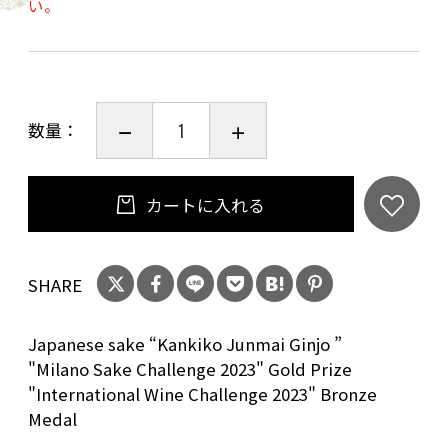
い。
【商品情報】
●原材料：米（国産）、米こうじ（国産米）
※麹米：山田錦（兵庫）／掛米：山田錦（兵
数量：
庫）
●アルコール度数：17％ ●精米歩合：50％
カートに入れる
【受賞歴】
★「ロンドン酒チャレンジ2020」純米吟醸部
SHARE
門 銀賞
★「ワイングラスでおいしい日本酒アワード
Japanese sake “Kankiko Junmai Ginjo ”
2021」プレミアム純米部門 最高金賞
"Milano Sake Challenge 2023" Gold Prize
★「インターナショナルワインチャレンジ
"International Wine Challenge 2023" Bronze
2021」SAKE部門／純米吟醸酒の部 ゴールドメ
Medal
ダル