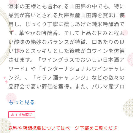
酒米の王様とも言われる山田錦の中でも、特に
品質が高いとされる兵庫県産山田錦を贅沢に使
用し、じっくり丁寧に醸しあげた純米吟醸酒で
す。華やかな吟醸香、そして上品な甘みと程よ
い酸味の絶妙なバランスが特徴。口あたりの良
い甘みとスッキリとした後味が白ワインを彷彿
させます。「ワイングラスでおいしい日本酒ア
ワード」や「インターナショナルワインチャレ
ンジ」、「ミラノ酒チャレンジ」などの数々の
品評会で高い評価を獲得。また、パルマ産プロ
シュットとのペアリング賞に輝くなど、和食の
もっと見る
みならず洋食との相性も抜群です。ラベルは文
人画家・原一郎先生の美しく心あたたまる詩画
おすすめ商品
を使用。大切な方への感謝の気持ちを伝える贈
送料や店舗概要についてはページ下部をご覧くださ
り物にもピッタリです。