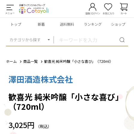
メニュー
登録/ログイン
お気に入り
カート
トップ
新着
送料無料
ランキング
ショップ
カテゴリから探す
ホーム
商品一覧
歓喜光 純米吟醸「小さな喜び」（720ml）
澤田酒造株式会社
1
/
1
歓喜光 純米吟醸「小さな喜び」
（720ml）
3,025円
（税込）