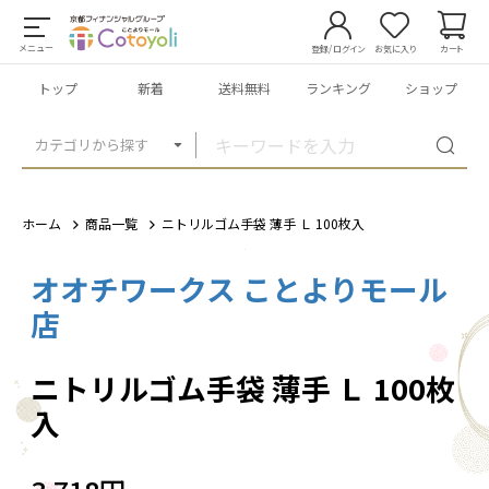
メニュー
登録/ログイン
お気に入り
カート
トップ
新着
送料無料
ランキング
ショップ
カテゴリから探す
ホーム
商品一覧
ニトリルゴム手袋 薄手 Ｌ 100枚入
オオチワークス ことよりモール
1
/
4
店
ニトリルゴム手袋 薄手 Ｌ 100枚
入