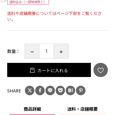
送料込み（一部地域除く）
ラード◎
送料や店舗概要についてはページ下部をご覧くださ
エタノール○
い。
トルエン△
アセトン×
数量：
カートに入れる
SHARE
商品詳細
送料・店舗概要