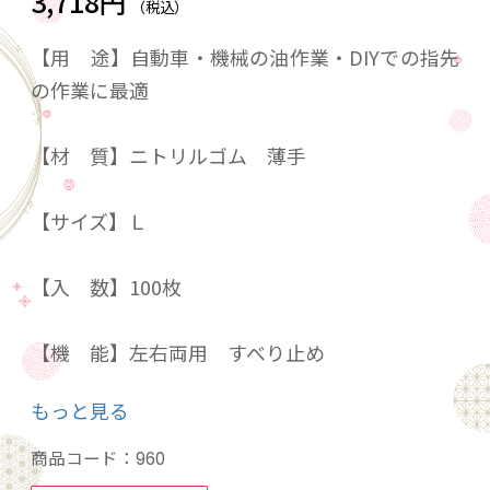
3,718円
（税込）
【用 途】自動車・機械の油作業・DIYでの指先
の作業に最適
【材 質】ニトリルゴム 薄手
【サイズ】Ｌ
【入 数】100枚
【機 能】左右両用 すべり止め
もっと見る
【性 能】
ガソリン○
商品コード：
960
灯油◎