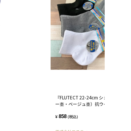
『FLUTECT 22-24cm ショート丈
ー杢・ベージュ杢）抗ウイルス・抗菌
スの数を99%減少 特定の細菌の増殖を
858
常の必須アイテム
(税込)