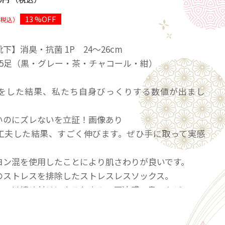
13 %OFF
（税込）
下】消臭・抗菌 1P 24〜26cm
足（黒・グレー・茶・チャコール・紺）
をした結果、私たち自身びっくりする数値が出まし
いのにズレないを立証！画像あり
工夫した結果、すごく伸びます。ぜひ手に取って実感
。
ヨン混を使用したことにより肌さわりが良いです。
のストレスを排除したストレスレスソックス。
レスは締め付けによるかゆみ、圧迫感、臭いなど。
除しました。