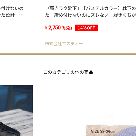
め付けないの
『履きラク靴下』【パステルカラー】靴下の
せた設計 消
た 締め付けないのにズレない 履きくちが
に合わせた設計 消臭抗菌加工 肌さわりのよ
2,750
14%OFF
24cm 5色セット
(税込)
株式会社エスティー
このカテゴリの他の商品