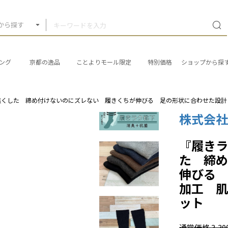
から探す
ング
京都の逸品
ことよりモール限定
特別価格
ショップから探
くした 締め付けないのにズレない 履きくちが伸びる 足の形状に合わせた設計 消
株式会
『履き
た 締
伸びる
加工 肌
ット
通常価格
3,3