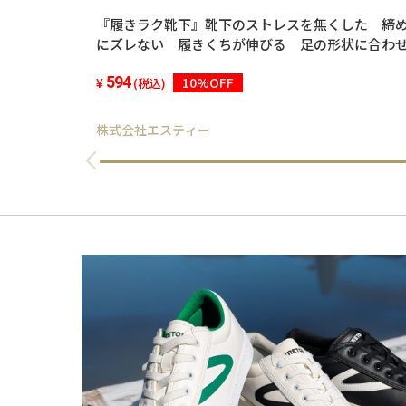
『履きラク靴下』靴下のストレスを無くした 締
にズレない 履きくちが伸びる 足の形状に合わ
臭抗菌加工 肌さわりのよい靴下 24-26cm 1足
594
10%OFF
(税込)
株式会社エスティー