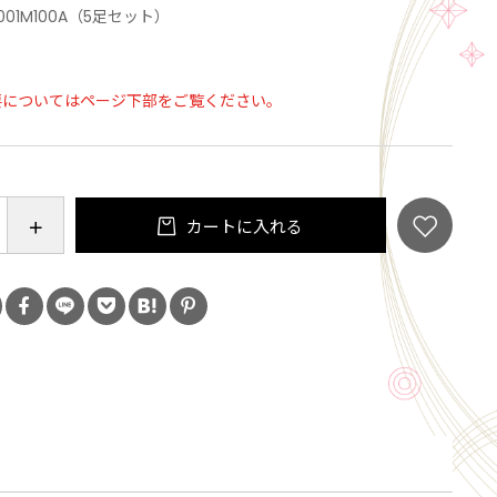
アニエール加工で消臭
001M100A（5足セット）
ーク(消臭・抗菌/スーパーアニエール)
の編みかた工夫
要についてはページ下部をご覧ください。
め付けないのに、ズレない
らふくらはぎ部分は、足の形状に合わせた設計
りよく、年間着用していただけます。
カートに入れる