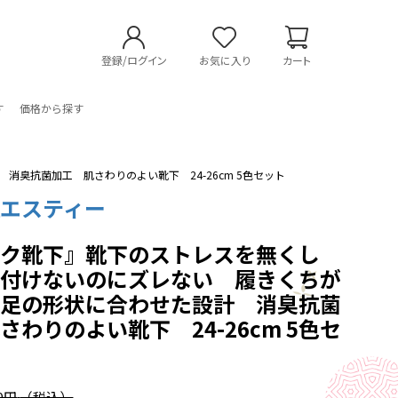
登録/ログイン
お気に入り
カート
す
価格から探す
臭抗菌加工 肌さわりのよい靴下 24-26cm 5色セット
社エスティー
ラク靴下』靴下のストレスを無くし
め付けないのにズレない 履きくちが
 足の形状に合わせた設計 消臭抗菌
さわりのよい靴下 24-26cm 5色セ
00円
（税込）