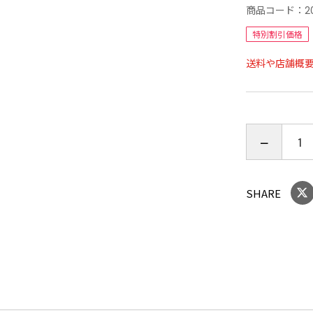
◯スーパー
商品コード：
2
・ SEKマ
特別割引価格
◯履きくち
送料や店舗概
・ 足を締
・ 足首か
・ 肌さわ
SHARE