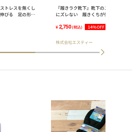
ストレスを無くし
『履きラク靴下』靴下のストレスを無
伸びる 足の形状
にズレない 履きくちが伸びる 足の
い靴下 22-
臭抗菌加工 肌さわりのよい靴下 22-
2,750
14%OFF
(税込)
株式会社エスティー