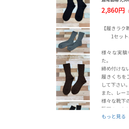
2,860円
【履きラク靴
1セット5
様々な実験
た。
締め付けな
履きくちを
して下さい
また、レー
様々な靴下
靴下のスト
もっと見る
これらを排