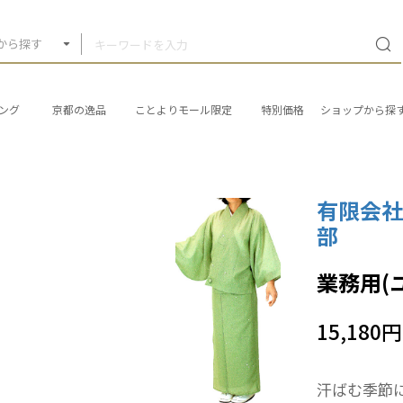
から探す
ング
京都の逸品
ことよりモール限定
特別価格
ショップから探
有限会
部
業務用(
15,180円
汗ばむ季節