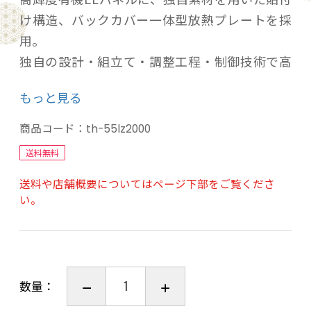
け構造、バックカバー一体型放熱プレートを採
用。
独自の設計・組立て・調整工程・制御技術で高
コントラストな映像を実現します。
もっと見る
〈新たにラインアレイスピーカーも搭載「360立
商品コード：
th-55lz2000
体音響サウンドシステム+」〉
送料無料
新搭載のラインアレイスピーカーにより空間上
送料や店舗概要についてはページ下部をご覧くださ
の音の定位感がより明確に、イネーブルドスピ
い。
ーカーとワイドスピーカーにより音が上下左右
に広がり、部屋中が音に包まれる圧倒的な臨場
感を実現します。
さらに、中央に配置したウーハーユニットは、
数量：
迫力の低音を奏で、臨場感を高めます。