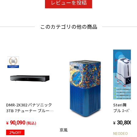
い。凹凸のある設置面では、吸着効果を発揮し
レビューを投稿
ません。また、設置面の素材、使用場所や使用
環境により吸着効果が弱まる場合があります。
このカテゴリの他の商品
※）
DMR-2X302 パナソニック
Steri舞 
3TB 7チューナー ブルーレ
ブル ｽｰﾊﾟ
イレコーダー 全録 6チャン
加湿器 空中除
ネル同時録画 どこでもディ
90,090
面積23㎡（
30,800
(税込)
(
ーガ対応 全自動DIGA
京風
2%OFF
NEODEO