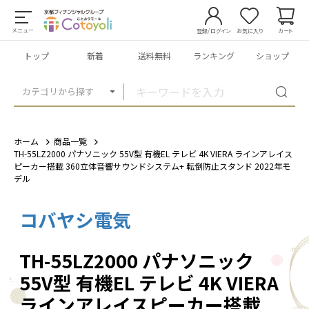
メニュー
登録/ログイン
お気に入り
カート
トップ
新着
送料無料
ランキング
ショップ
カテゴリから探す
ホーム
商品一覧
TH-55LZ2000 パナソニック 55V型 有機EL テレビ 4K VIERA ラインアレイス
ピーカー搭載 360立体音響サウンドシステム+ 転倒防止スタンド 2022年モ
デル
コバヤシ電気
1
/
8
TH-55LZ2000 パナソニック
55V型 有機EL テレビ 4K VIERA
ラインアレイスピーカー搭載