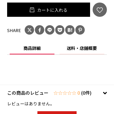
〈地震に強く倒れにくい「転倒防止スタンド」
カートに入れる
搭載〉
（※転倒防止スタンドは、いかなる条件におい
SHARE
ても転倒・落下しないことを保証するものでは
ありません。また、当社は、災害等によるテレ
ビの転倒・落下に伴う損害については補償いた
商品詳細
送料・店舗概要
しかねます。使用上の注意を十分ご確認のう
え、ご使用ください。※）
スタンド底面の吸盤とテレビ台との間を真空に
近い状態にするパナソニック独自の「転倒防止
スタンド」を採用。
設置面から離れる力がはたらくと、テレビ台に
この商品のレビュー
☆☆☆☆☆ 0
(0件)
吸盤がピタッと吸着し、テレビを倒れにくくし
レビューはありません。
ます。（※凹凸のない平らな面に設置してくださ