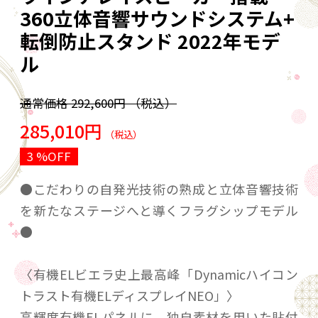
360立体音響サウンドシステム+
転倒防止スタンド 2022年モデ
ル
通常価格
292,600円
（税込）
285,010円
（税込）
3 %OFF
●こだわりの自発光技術の熟成と立体音響技術
を新たなステージへと導くフラグシップモデル
●
〈有機ELビエラ史上最高峰「Dynamicハイコン
トラスト有機ELディスプレイNEO」〉
高輝度有機ELパネルに、独自素材を用いた貼付