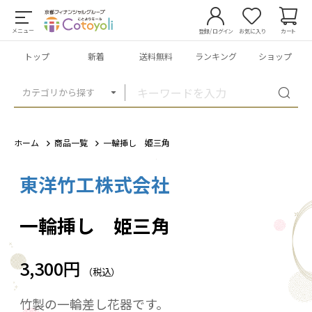
メニュー
登録/ログイン
お気に入り
カート
トップ
新着
送料無料
ランキング
ショップ
カテゴリから探す
ホーム
商品一覧
一輪挿し 姫三角
東洋竹工株式会社
1
/
3
一輪挿し 姫三角
3,300円
（税込）
竹製の一輪差し花器です。