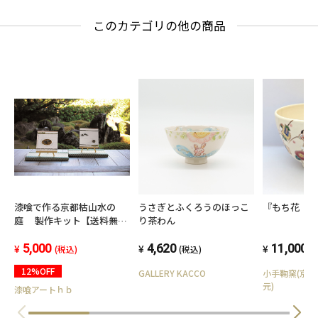
このカテゴリの他の商品
漆喰で作る京都枯山水の
うさぎとふくろうのほっこ
『もち花 
庭 製作キット【送料無
り茶わん
料】
5,000
4,620
11,000
(税込)
(税込)
(
12%OFF
GALLERY KACCO
小手鞠窯(京
元)
漆喰アートｈｂ