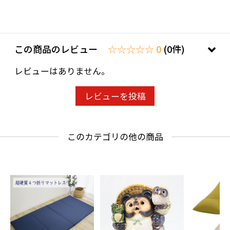
水気を残すとカビのもとになりますので影干
しを
してください。
この商品のレビュー
☆☆☆☆☆ 0
(0件)
レビューはありません。
店舗・ギャラリーもございますので
京都にお越しの折はぜひお立ち寄りください
レビューを投稿
〒605-0875
京都市東山区鐘鋳町419（東山通五条下ル西
このカテゴリの他の商品
側）
東山五条通から南に向かって
進んでいただき西側 馬町の交差点から
５～６軒
すぐのところにあります