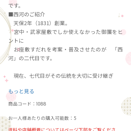
です。
■西河のご紹介
天保2年（1831）創業。
宮中・武家屋敷でしか使えなかった御簾をヒ
ントに
お座敷すだれを考案・普及させたのが 「西
河」の二代目です。
現在、七代目がその伝統を大切に受け継ぎ
「京都の雑器」と言われた「竹細工」を
もっと見る
茶道・華道の文化を取り入れた「京の竹工
芸」に
商品コード：
1088
育てていく一助を担っています。
お一人様あたりの購入可能数：5
■素材へのこだわり
送料や店舗概要についてはページ下部をご覧くださ