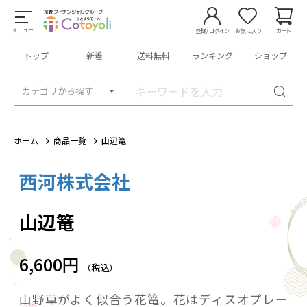
メニュー
登録/ログイン
お気に入り
カート
トップ
新着
送料無料
ランキング
ショップ
カテゴリから探す
ホーム
商品一覧
山辺篭
西河株式会社
1
/
2
山辺篭
6,600円
（税込）
山野草がよく似合う花篭。花はディスオプレー