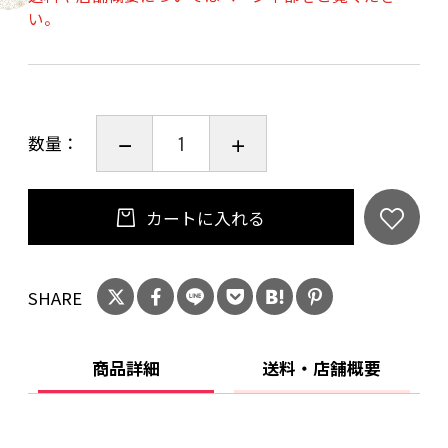
い。
素材は国産でそのほとんどが京都産です。
夏は暑く、冬は京の底冷えと言われる
「京都盆地の気候風土」が「良質の竹」を
育てる好条件となっており
古くから京都では竹の加工や作品作りが
数量：
伝統とともに紡がれてきた歴史があります。
カートに入れる
■サイズ
直径7.5高さ約23.5㎝
■素材
SHARE
竹
商品詳細
送料・店舗概要
■お手入れについて
汚れたときは出来るだけ早くからぶきをして
ください