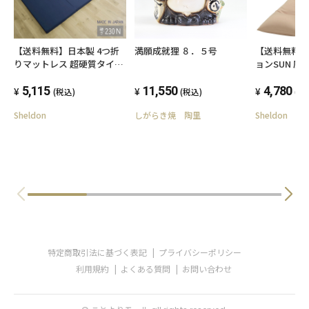
電話番号 075-561-1269
営業時間 午前10時〜午後5時
【送料無料】日本製 4つ折
満願成就狸 ８．５号
【送料無料
定休日 12月〜2月の第2・第4水曜日
りマットレス 超硬質タイプ
ョンSUN 座
230ニュートン 4つ折 軽量
いす クッシ
コンパクト収納 来客用 S 簡
5,115
11,550
背もたれ ソ
4,780
(税込)
(税込)
(税
易 軽い 固め 硬い 車中泊
ローソファー
Sheldon
しがらき焼 陶里
Sheldon
ー コンパクト
ル ベーシック
ゼント 父の日
ダメにする 
特定商取引法に基づく表記
プライバシーポリシー
利用規約
よくある質問
お問い合わせ