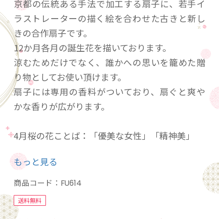
京都の伝統ある手法で加工する扇子に、若手イ
ラストレーターの描く絵を合わせた古きと新し
きの合作扇子です。
12か月各月の誕生花を描いております。
涼むためだけでなく、誰かへの思いを籠めた贈
り物としてお使い頂けます。
扇子には専用の香料がついており、扇ぐと爽や
かな香りが広がります。
4月桜の花ことば：「優美な女性」「精神美」
もっと見る
ご協力頂いたイラストレーター：大久保 澪 様
【プロフィール】横浜市出身のイラストレータ
商品コード：
FU614
ー様。 多摩美術大学グラフィックデザイン学科
送料無料
卒業。