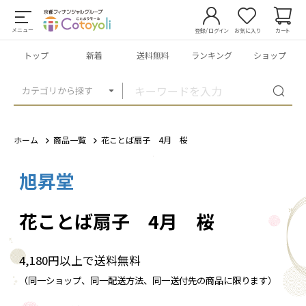
メニュー
登録/ログイン
お気に入り
カート
トップ
新着
送料無料
ランキング
ショップ
カテゴリから探す
ホーム
商品一覧
花ことば扇子 4月 桜
旭昇堂
1
/
5
花ことば扇子 4月 桜
4,180円以上で送料無料
（同一ショップ、同一配送方法、同一送付先の商品に限ります）