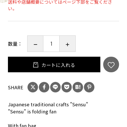
送料や店舗概要についてはページ下部をご覧くださ
絵画教室で講師として勤務する傍ら、イラスト
い。
レーターとして活動。自然、動物、風景のイラ
ストを得意とされています。
扇子仕様：7.5寸45間（約22.5cm、骨数45本）
数量：
大短地両面紙貼 香り付き
扇子袋付き
セット内容：専用ケースに扇子本体・扇子袋・
カートに入れる
花ことばポエム入り
SHARE
Japanese traditional crafts "Sensu"
"Sensu" is folding fan
With fan bag