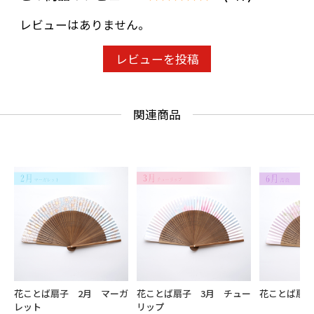
レビューはありません。
レビューを投稿
関連商品
花ことば扇子 2月 マーガ
花ことば扇子 3月 チュー
花ことば扇子
レット
リップ