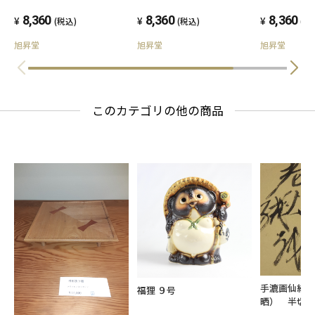
8,360
8,360
8,360
(税込)
(税込)
(税
旭昇堂
旭昇堂
旭昇堂
このカテゴリの他の商品
手漉画仙紙
福狸 ９号
晒） 半切