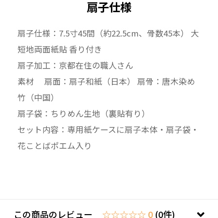
扇子仕様
扇子仕様：7.5寸45間（約22.5cm、骨数45本） 大
短地両面紙貼 香り付き
扇子加工：京都在住の職人さん
素材 扇面：扇子和紙（日本） 扇骨：唐木染め
竹（中国）
扇子袋：ちりめん生地（裏貼有り）
セット内容：専用紙ケースに扇子本体・扇子袋・
花ことばポエム入り
この商品のレビュー
☆☆☆☆☆ 0
(0件)