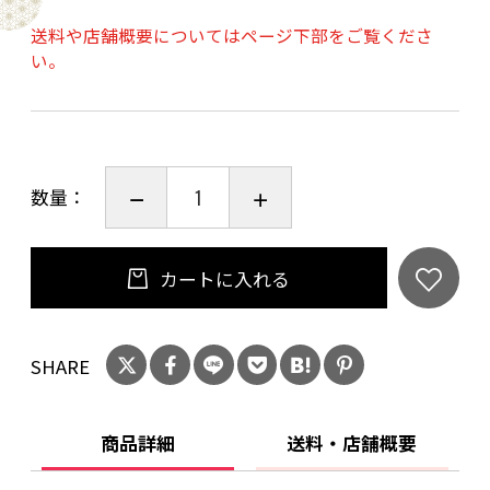
送料や店舗概要についてはページ下部をご覧くださ
●熨斗対応可（名入れあり）
い。
熨斗にお名前をお入れできます。宛名書きをご
希望の方は、ご購入時のお問い合わせ欄に、の
しの種類、記入するお名前を必ずご入力下さ
い。※お名前が入力されていないご注文は、
数量：
「無地のし、名入れなし」でお届けいたしま
す。
カートに入れる
※送料について
近畿・東海・北陸・中国・四国は無料です。
SHARE
その他地域は追加配送料金を頂きます。詳しく
はお訪ね下さい。
商品詳細
送料・店舗概要
20歳未満の飲酒は法律で禁止されています。当