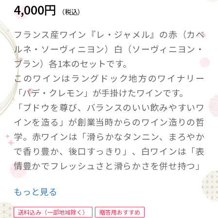
4,000円
（税込）
フランス産ワイン『レ・ジャメル』の赤（カベ
ルネ・ソーヴィニヨン）白（ソーヴィニヨン・
ブラン）各1本のセットです。
このワインはラングドック地方のワイナリー
「バデ・クレモン」が手掛けたワインです。
「ブドウを尊び、バランスのいい飲みやすいワ
インを造る」が創業当時からのワイン造りの哲
学。赤ワインは「滑らかなタンニン、まろやか
で香り豊か、後口すっきり」、白ワインは「表
情豊かでフレッシュさと滑らかさを併せ持つ」
味わいで、多くの人に愛される味わいとなってお
もっと見る
り、現在世界45カ国以上で年間約600万本を販売
されています。
送料込み（一部地域除く）
贈答用おすすめ