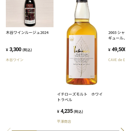
木谷ワインルージュ2024
2003 シャ
ギュール、
3,300
49,500
(税込)
(
木谷ワイン
CAVE de EBI
イチローズモルト ホワイ
トラベル
4,235
(税込)
平澤商店