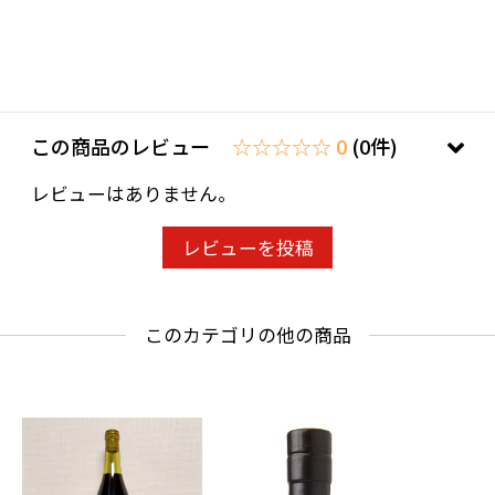
店は20歳未満の方への酒類の販売はいたしてお
りません。
ご購入時、「ご注文手続き」画面の「お問い合
わせ欄」に、生年月日を必ず入力してくださ
この商品のレビュー
☆☆☆☆☆ 0
(0件)
い。
ことよりモール会員で生年月日登録済みの方
レビューはありません。
は、お問い合わせ欄への入力は不要です。
レビューを投稿
このカテゴリの他の商品