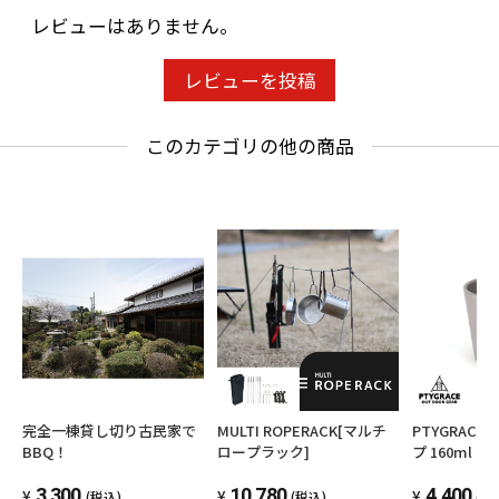
レビューはありません。
レビューを投稿
このカテゴリの他の商品
完全一棟貸し切り古民家で
MULTI ROPERACK[マルチ
PTYGRAC
BBQ！
ロープラック]
プ 160ml P
アウトドア レジャー コップ
3,300
10,780
日本製 プリ
4,400
(税込)
(税込)
(税