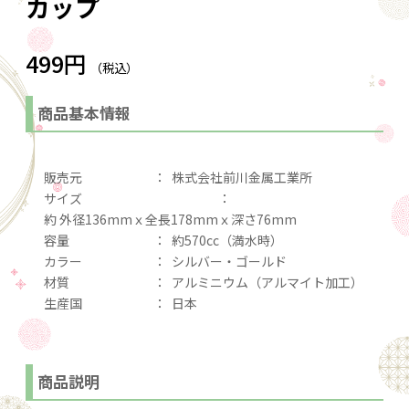
カップ
499円
（税込）
商品基本情報
販売元
：
株式会社前川金属工業所
サイズ
：
約 外径136mmｘ全長178mmｘ深さ76mm
容量
：
約570cc（満水時）
カラー
：
シルバー・ゴールド
材質
：
アルミニウム（アルマイト加工）
生産国
：
日本
商品説明