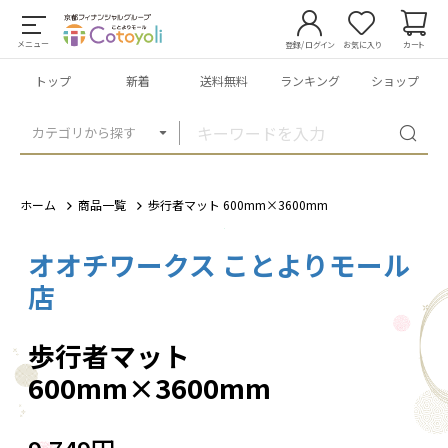
メニュー
登録/ログイン
お気に入り
カート
トップ
新着
送料無料
ランキング
ショップ
カテゴリから探す
ホーム
商品一覧
歩行者マット 600mm×3600mm
オオチワークス ことよりモール
1
/
4
店
歩行者マット
600mm×3600mm