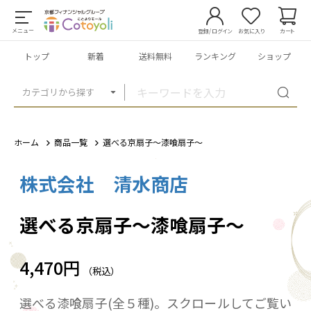
メニュー
登録/ログイン
お気に入り
カート
トップ
新着
送料無料
ランキング
ショップ
カテゴリから探す
ホーム
商品一覧
選べる京扇子～漆喰扇子～
株式会社 清水商店
1
/
8
選べる京扇子～漆喰扇子～
4,470円
（税込）
選べる漆喰扇子(全５種)。スクロールしてご覧い