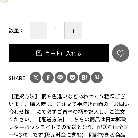
【種類選択方法】
数量：
柄や色違いなどあわせて5種類ございます。
(赤・青・緑・オレンジ・小紋柄)
購入時に、ご注文手続き画面の「お問い合わせ
カートに入れる
欄」
にて必ずご希望の柄を記入し、ご注文くださ
SHARE
い。
【選択方法】 柄や色違いなどあわせて５種類ござ
います。 購入時に、ご注文て手続き画面の「お問い
合わせ欄」 にて必ずご希望の柄を記入し、ご注文
ください。 【配送方法】 こちらの商品は日本郵政
レターパックライトでの配送となり、配送料は全国
一律370円です(販売料金に含む)。同封できる商品