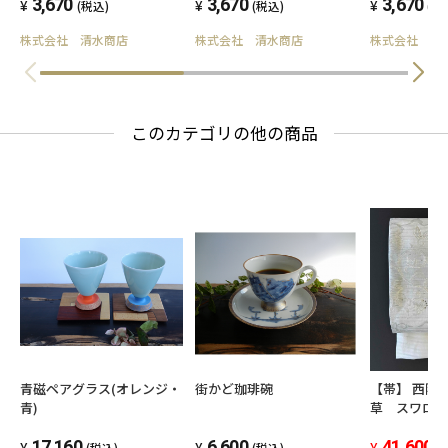
3,670
3,670
3,670
(税込)
(税込)
(税
株式会社 清水商店
株式会社 清水商店
株式会社 清
このカテゴリの他の商品
青磁ペアグラス(オレンジ・
街かど珈琲碗
【帯】 西陣織 
青)
草 スワロ
仕立て込み
17,160
6,600
41,600
(税込)
(税込)
(