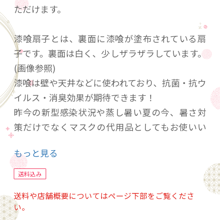
ただけます。
漆喰扇子とは、裏面に漆喰が塗布されている扇
子です。裏面は白く、少しザラザラしています。
(画像参照)
漆喰は壁や天井などに使われており、抗菌・抗ウ
イルス・消臭効果が期待できます！
昨今の新型感染状況や蒸し暑い夏の今、暑さ対
策だけでなくマスクの代用品としてもお使いい
ただけます。本商品を使用することで、上品さを
もっと見る
演出できます。特徴のあるおしゃれな柄で、他
の扇子と差別化でき、四季を問わずにお使いい
送料込み
ただける清水商店の看板商品です。
送料や店舗概要についてはページ下部をご覧くださ
い。
７/８/６ 青色 売り切れ