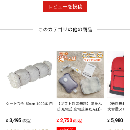
レビューを投稿
このカテゴリの他の商品
シートひも 60cm 1000本 白
【ギフト対応無料】湯たん
【送料無料
ぽ 充電式 充電式湯たんぽ
大容量スポ
充電式電気湯たんぽ ゆたん
3,495
ぽ 蓄熱式湯たんぽ 電気湯た
2,750
5,980
(税込)
(税込)
(税
んぽ充電式 かわいい あった
44%OFF