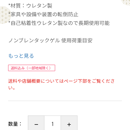
*材質：ウレタン製
*家具や設備や装置の転倒防止
*自己粘着性ウレタン製なので長期使用可能
ノンブレンタックゲル 使用荷重目安
サイズ 耐荷重 家電品・家具類
もっと見る
40x40mm/2枚 ～30kg 小型
40x40mm/4枚 ～70kg 中型
送料込み（一部地域除く）
50x50mm/4枚 ～100kg 大型
送料や店舗概要についてはページ下部をご覧くださ
50x70mm/4枚 ～120kg 大型
い。
100x100mm/1枚 ～120kg 大型
数量：