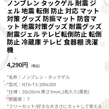
ノンブレン タックゲル 耐震 ジ
ェル 地震 転倒 防止 対応 マット
対策 グッズ 防振マット 防音マ
ット 地震対策グッズ 耐震グッズ
耐震ジェル テレビ転倒防止 転倒
防止 冷蔵庫 テレビ 食器棚 洗濯
機
4,290円
（税込）
*名称：ノンブレン・タックゲル
*型式：NTG-T3-200x200
*仕様：20x20cm 厚さ3mm,1枚入り(黒色)
*耐震度：７
*フリーカット/好きな大きさにカットして使える