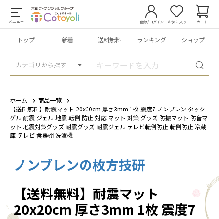
メニュー
登録/ログイン
お気に入り
カート
トップ
新着
送料無料
ランキング
ショップ
カテゴリから探す
ホーム
商品一覧
【送料無料】耐震マット 20x20cm 厚さ3mm 1枚 震度7 ノンブレン タック
ゲル 耐震 ジェル 地震 転倒 防止 対応 マット 対策 グッズ 防振マット 防音マ
ット 地震対策グッズ 耐震グッズ 耐震ジェル テレビ転倒防止 転倒防止 冷蔵
庫 テレビ 食器棚 洗濯機
ノンブレンの枚方技研
1
/
1
【送料無料】耐震マット
20x20cm 厚さ3mm 1枚 震度7