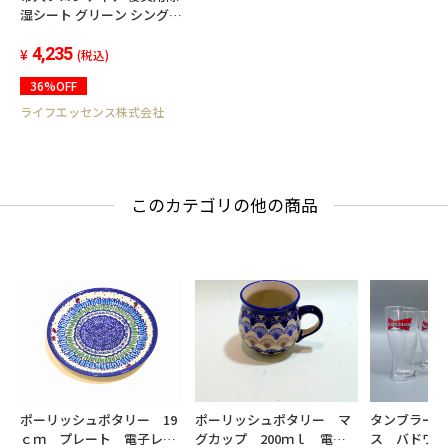
湿シート グリーン シングル
(90×180cm) 快眠ドライ
Plus 防ダニ抗菌防臭 日本製
4,235
(税込)
ベルオアシス
36%OFF
ライフエッセンス株式会社
このカテゴリの他の商品
ポーリッシュポタリー 19
ポーリッシュポタリー マ
タンブラー
ｃｍ プレート 電子レン
グカップ 200ｍｌ 電子
ス バドワ