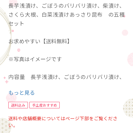
長芋浅漬け、ごぼうのバリバリ漬け、柴漬け、
さくら大根、白菜浅漬けあっさり昆布 の五種
セット
お求めやすい【送料無料】
※写真はイメージです
内容量 長芋浅漬け、ごぼうのバリバリ漬け、
柴漬け、さくら大根100ｇ
もっと見る
白菜浅漬けあっさり昆布120ｇ
送料込み
手土産おすすめ
無添加・無着色商品の為、到着後3日以内にお召
送料や店舗概要についてはページ下部をご覧くださ
し上がりください
い。