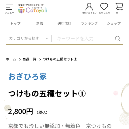
メニュー
登録/ログイン
お気に入り
カート
トップ
新着
送料無料
ランキング
ショップ
カテゴリから探す
ホーム
商品一覧
つけもの五種セット①
おぎひろ家
1
/
7
つけもの五種セット①
2,800円
（税込）
京都でも珍しい無添加・無着色 京つけもの