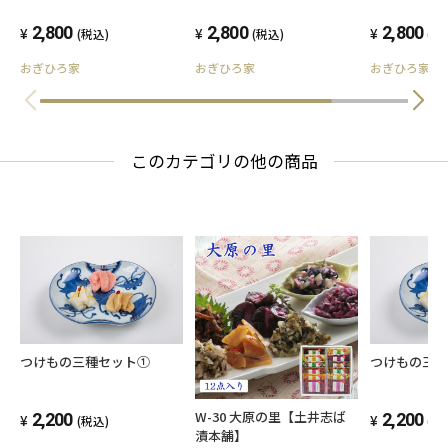
2,800
2,800
2,800
(税込)
(税込)
(税
おぎひろ家
おぎひろ家
おぎひろ家
このカテゴリの他の商品
つけもの三種セット①
つけもの三
W-30 大原の里【土井志ば
2,200
2,200
(税込)
(税
漬本舗】