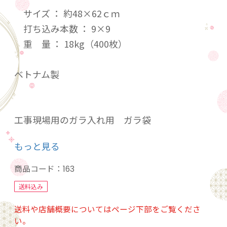
サイズ ： 約48×62ｃｍ
打ち込み本数 ： 9×9
重 量 ： 18kg（400枚）
ベトナム製
工事現場用のガラ入れ用 ガラ袋
もっと見る
PE土のう がら土のう 土嚢 輸入土のう
商品コード：
163
送料込み
※注意 紫外線による劣化の恐れがございます
送料や店舗概要についてはページ下部をご覧くださ
ので、屋外での保管はお避けください。
い。