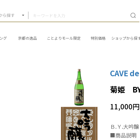
から探す
ング
京都の逸品
ことよりモール限定
特別価格
ショップから探
CAVE de
菊姫 B
11,000円
Ｂ.Ｙ.大吟
■商品説明