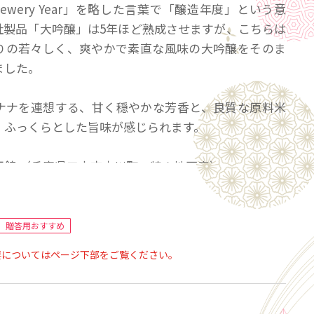
Brewery Year」を略した言葉で「醸造年度」という意
社製品「大吟醸」は5年ほど熟成させますが、こちらは
りの若々しく、爽やかで素直な風味の大吟醸をそのま
ました。
ナナを連想する、甘く穏やかな芳香と、良質な原料米
、ふっくらとした旨味が感じられます。
田錦 （兵庫県三木市吉川町・特Ａ地区産）
0％
1年未満（出荷時）
贈答用おすすめ
：17度以上18度未満
要についてはページ下部をご覧ください。
快タイプ
はBrewery Year（醸造年度）の意味です 。
に年度切替。