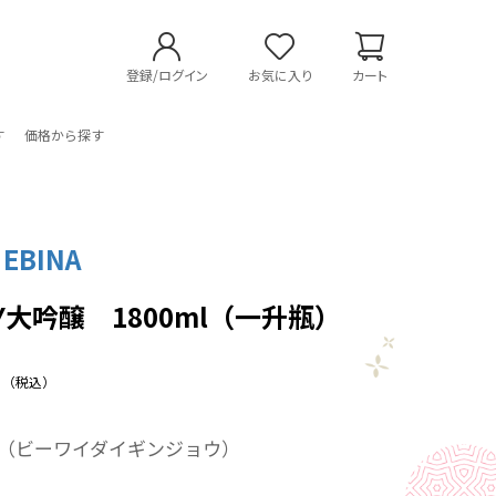
登録/ログイン
お気に入り
カート
す
価格から探す
 EBINA
Y大吟醸 1800ml（一升瓶）
（税込）
醸（ビーワイダイギンジョウ）