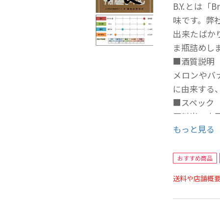
B.Y.とは「
味です。弊
出来たばか
ま瓶詰めし
■酒質説明
メロンやバ
に由来する
■スペック
原料米：山
もっと見る
精米歩合：5
酒母：速醸
熟成年数：
おすすめ商品
アルコール度
送料や店舗概
味わい：軽
＊「B.Y.」
＊毎年六月