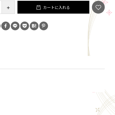
箱入り
カートに入れる
w.kikuhime.co.jp/products/ｂ-ｙ-大吟醸/
の飲酒は法律で禁止されています。当店は20歳未満
類の販売はいたしておりません。
「ご注文手続き」画面の「お問い合わせ欄」に、生
ず入力してください。
ール会員で生年月日登録済みの方は、お問い合わ
力は不要です。