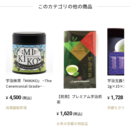
このカテゴリの他の商品
宇治抹茶『MIKIKO』 ~The
宇治玉露テ
Ceremonial Grade~
2g×15×2袋
30g【送料込み】
【煎茶】プレミアム宇治煎
4,500
1,728
(税込)
(税
茶
尚美園製茶場
京都ちきりや
1,620
(税込)
お茶の京都の特産品