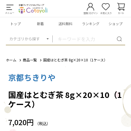
メニュー
登録/ログイン
お気に入り
カート
トップ
新着
送料無料
ランキング
ショップ
カテゴリから探す
ホーム
商品一覧
国産はとむぎ茶 8g×20×10（1ケース）
京都ちきりや
1
/
5
国産はとむぎ茶 8g×20×10（1
ケース）
7,020円
（税込）