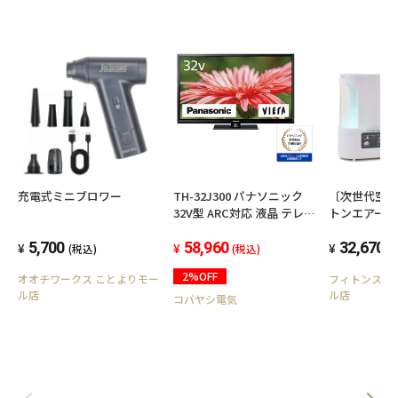
充電式ミニブロワー
TH-32J300 パナソニック
〔次世代空
32V型 ARC対応 液晶 テレビ
トンエアーミニ スタ
VIERA ハイビジョン 裏番組
パック【送
5,700
録画対応
58,960
32,670
(税込)
(税込)
(
2%OFF
オオチワークス ことよりモー
フィトンスト
ル店
ル店
コバヤシ電気