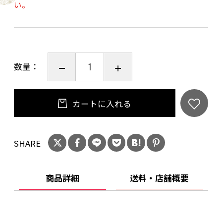
い。
れている川島 優様です。
【京風】とのコラボレーションが現実となり
【京風】がアート家電になりました。
数量：
＊浮遊ウィルス不活性化の試験結果は、株式会
社食環境衛生研究所 試験番号：217714Ｎによ
り判定されています。
カートに入れる
≪仕様・機能≫
SHARE
品名：京風
型式：KF55-YK
本体外形寸法：幅276×奥行276×高さ570mm
商品詳細
送料・店舗概要
本体重さ：6.6kg
適用床面積：55㎡
吸気口：前後左右4面 下位