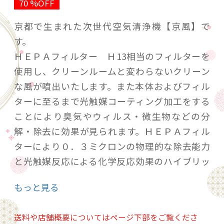
70 %OFF
京都で生まれた次世代空気清浄機【京風】で
す。
ＨＥＰＡフィルター Ｈ13相当のフィルターを
使用し、クリーンルームと変わらないクリーン
な風が噴出いたします。また本体およびフィル
ターに至るまで光触媒コーティング加工をする
ことにより臭気やウィルス・微生物などの分
解・除去に効果が見られます。ＨＥＰＡフィル
ターにより０．３ミクロンの物理的な除去能力
と光触媒反応による化学反応効果のハイブリッ
ド除去により、世界最高レベルの浮遊ウィルス
もっと見る
の不活性化というテスト結果を出すことができ
ました。
送料や店舗概要についてはページ下部をご覧くださ
今回のモデルは、アーティストとしてご活躍さ