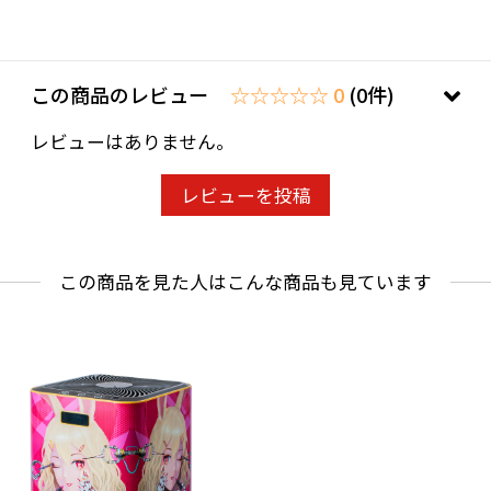
清浄時間：Sleep 135㎡/h・弱270㎡/h・強460
㎡/f
風量：3段階調節(Sleep・弱・強)
この商品のレビュー
☆☆☆☆☆ 0
(0件)
動作音：50db
レビューはありません。
フィルター(筒型)：Photo Catalyst Coating(光
触媒コーティング) Activated Carbon(活性炭)
レビューを投稿
PM2.5対応
機能表示：フィルター 交換時期(LED)
この商品を見た人はこんな商品も見ています
ダストレベル デジタル数値
空気清浄レベル (LED:緑・青・赤)
その他：タイマー チャイルドロック
認証：PSE適合同等試験