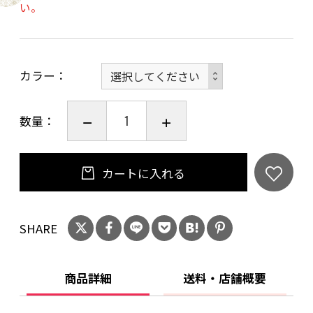
い。
巻末のロゴマーク部分下には、記帳開始〜終了
の日付・連絡先・名前が記入できるように3行の
列を設けています。また、漆黒には「特製革
カラー
風」・薄荷には「特製白雲」の落款を押してい
ます。
数量：
サイズにもこだわり、持ち運びがしやすく、手
カートに入れる
のひらサイズでカバンに入れてもかさばらない
形です。
SHARE
付属のブックバンドは、使い込むことで飴色に
商品詳細
送料・店舗概要
変わり経年変化が楽しめるヌメ革に、篠田紙加
工場のシンボルマークを刻印しました。カバン