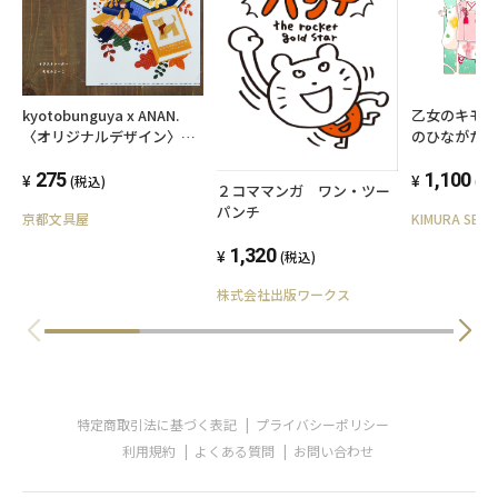
kyotobunguya x ANAN.
乙女のキモ
〈オリジナルデザイン〉
のひながた vol.7 さくらち
<br>A5サイズクリアファイ
ゃんの四つ
ル・読書とシュナウザー
275
1,100
(税込)
(税
２コママンガ ワン・ツー
パンチ
京都文具屋
KIMURA SEN
1,320
(税込)
株式会社出版ワークス
特定商取引法に基づく表記
プライバシーポリシー
利用規約
よくある質問
お問い合わせ