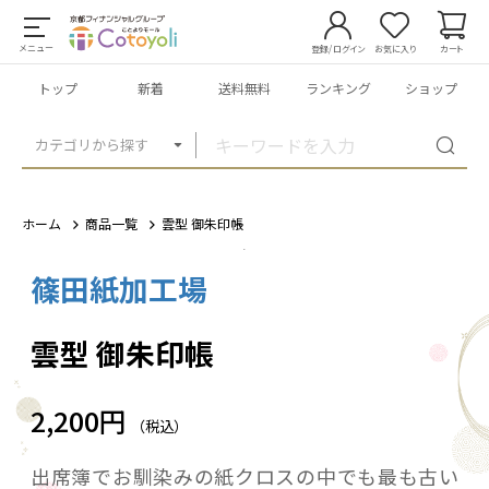
メニュー
登録/ログイン
お気に入り
カート
トップ
新着
送料無料
ランキング
ショップ
カテゴリから探す
ホーム
商品一覧
雲型 御朱印帳
篠田紙加工場
1
/
4
雲型 御朱印帳
2,200円
（税込）
出席簿でお馴染みの紙クロスの中でも最も古い