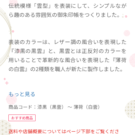
伝統模様「雲型」を表装にして、シンプルなが
ら趣のある雰囲気の御朱印帳をつくりました。
表装のカラーは、レザー調の風合いを表現した
『漆黒の黒雲』と、黒雲とは正反対のカラーを
用いることで革新的な風合いを表現した『薄荷
の白雲』の2種類を職人が新たに製作しました。
製本は、京都の和本職人さんに依頼して１冊、
もっと見る
１冊、手作業で丁寧に製作して頂きました。中
身の紙質も厳選し、御朱印と墨文字に適した上
商品コード：
漆黒（黒雲） ～ 薄荷（白雲）
質な奉書紙を使用しています。
おすすめ商品
送料や店舗概要についてはページ下部をご覧くださ