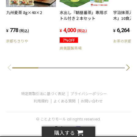
九州麦茶 8g×40×2
水出し『朝昼番茶』専用ボ
宇治抹茶入
トル付き２本セット
木』10食入
778
4,000
6,264
(税込)
(税込)
(税
7%OFF
京都ちきりや
お茶の京都の
尚美園製茶場
特定商取引法に基づく表記
プライバシーポリシー
利用規約
よくある質問
お問い合わせ
© ことよりモール all rights reserved.
購入する