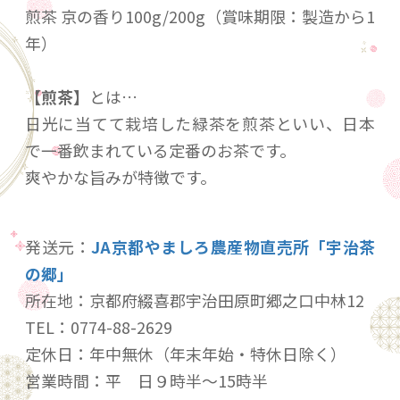
煎茶 京の香り100g/200g（賞味期限：製造から1
年）
【煎茶】
とは…
日光に当てて栽培した緑茶を煎茶といい、日本
で一番飲まれている定番のお茶です。
爽やかな旨みが特徴です。
発送元：
JA京都やましろ農産物直売所「宇治茶
の郷」
所在地：京都府綴喜郡宇治田原町郷之口中林12
TEL：0774-88-2629
定休日：年中無休（年末年始・特休日除く）
営業時間：平 日９時半～15時半