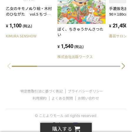
乙女のキモノぬり絵・木村
手漉仮名加
のひながた vol.5 ちづる
90×180cm
ちゃんの振袖
1,100
21,450
(税込)
(
ぼく、ちきゅうかんさつた
い
KIMURA SENSHOW
書芸サロン賛
1,540
(税込)
株式会社出版ワークス
特定商取引法に基づく表記
プライバシーポリシー
利用規約
よくある質問
お問い合わせ
© ことよりモール all rights reserved.
購入する