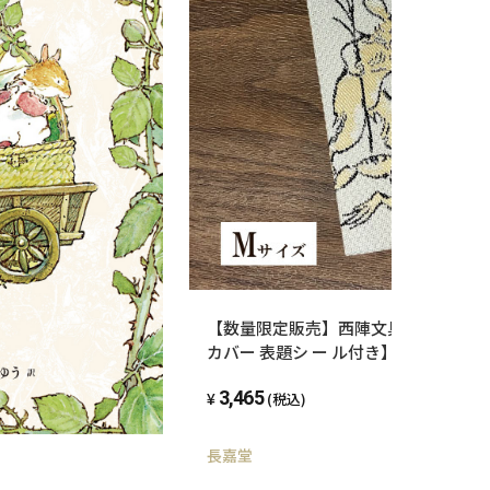
【数量限定販売】西陣文具 西陣織 御
カバー 表題シ ー ル付き】 Mサイズ
3,465
(税込)
長嘉堂