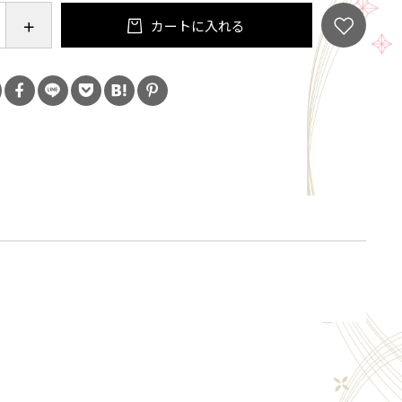
カートに入れる
いて】
ロボドキン
975年、アメリカ生まれ。美術学校を卒業後、彫刻家とし
元気なモファットきょうだい』の挿絵を手がけたこと
もの本の仕事をはじめる。絵本『たくさんのお月さ
デコット賞を受賞。『百まいのドレス』『王さまとか
ーザンのかくれんぼ』『ねぼすけはとどけい』『てぶ
ぱい』『ねむれないふくろうオルガ』『いっしょなら
』などの絵本を出版するとともに、作家としても活躍
ごの木の下の宇宙船』などの童話も多数残している。