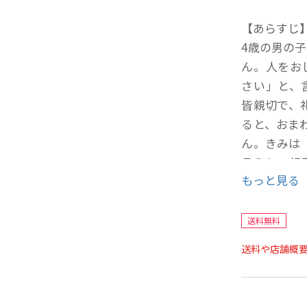
【あらすじ
4歳の男の
ん。人をお
さい」と、
皆親切で、
ると、おま
ん。きみは
言うと、相
もっと見る
がいい気持
さい」を言
動物たちに
送料無料
「だいじょ
送料や店舗概
それからウ
て、「ごめ
す。