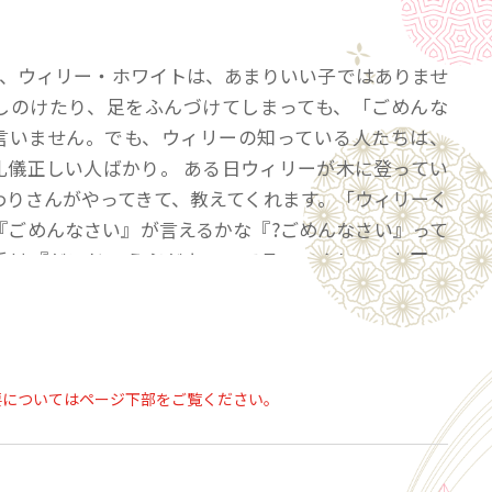
】
子、ウィリー・ホワイトは、あまりいい子ではありませ
しのけたり、足をふんづけてしまっても、「ごめんな
言いません。でも、ウィリーの知っている人たちは、
礼儀正しい人ばかり。 ある日ウィリーが木に登ってい
わりさんがやってきて、教えてくれます。「ウィリーく
『ごめんなさい』が言えるかな『?ごめんなさい』って
手は『だいじょうぶだよ』って言ってくれて、お互い
ちになれるんだよ」。そこでウィリーくん「ごめんな
ってみることに。最初はちょうちょに、金魚に、次は
。最後は近所の人に言ってみました。するとみんなは
うぶだよ!ウィリーくん」と返事をしてくれるのです。
要についてはページ下部をご覧ください。
ィリーくんはとっても、いい子になりました。だっ
んなさい!」と「だいじょうぶ!」をうまく使えるからで