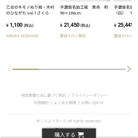
乙女のキモノぬり絵・木村
手漉仮名加工紙 貴舟 約
手漉仮名加
のひながた vol.7 さくらち
90×180cm
（白） 半
ゃんの四つ身
1,100
21,450
25,441
(税込)
(税込)
(
KIMURA SENSHOW
書芸サロン賛交
書芸サロン賛
特定商取引法に基づく表記
プライバシーポリシー
利用規約
よくある質問
お問い合わせ
© ことよりモール all rights reserved.
購入する