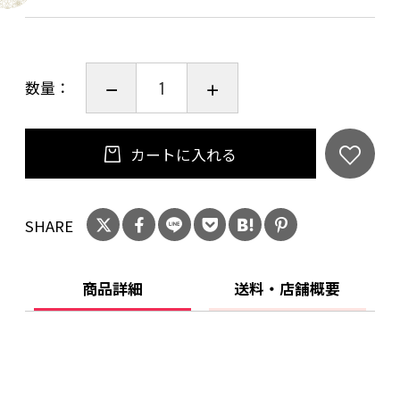
まきみち
1961年,京都生まれ。
京都在住。40代半ばから絵を描きはじめる。
数量：
2009年より、神戸「木星工房」にて酒井敏雄氏
に版画等の指導を受ける。
2017年から、書籍の装画や挿絵を手がけ、同時
カートに入れる
に京都の「etoteえほん教室」に通い、絵本制作
の基礎を学び、同時にイラストレーターとして
SHARE
の活動を続ける。個展を開くたびに、日本人に
はない独特のセンスと繊細なイラストが話題を
呼び、ファンを増やし続けている新進気鋭の作
商品詳細
送料・店舗概要
家。今回の絵本が初のメジャー出版となる。
くどうかずし
家業である会社に入社。5年間の渡仏時代を終