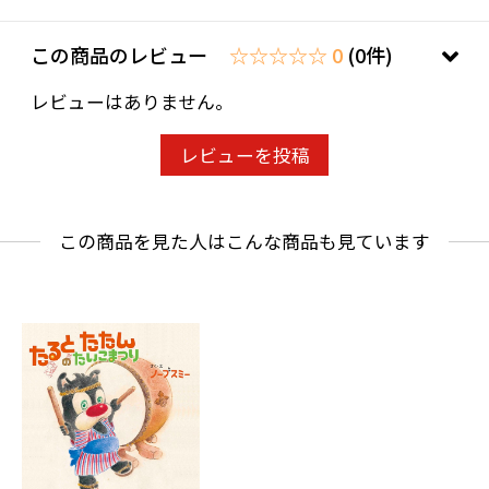
え、日本で兄弟と共に書店チェーンを展開し成
この商品のレビュー
☆☆☆☆☆ 0
(0件)
功をおさめる。2010年全ての役員を退任。2011
年、株式会社出版ワークスを設立し、代表取締
レビューはありません。
役に就任し、自ら企画・編集までを行い、多く
の絵本・児童書などを送り出している。また文
レビューを投稿
章作家としては、2019年に絵本『本屋のラク~9
回生きたねこのはなし~』(文・くどうかずし
この商品を見た人はこんな商品も見ています
絵・やまぐちぴこ)出版ワークス発行を出版。