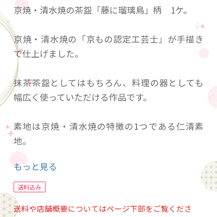
京焼・清水焼の茶盌「藤に瑠璃鳥」柄 1ケ。
京焼・清水焼の「京もの認定工芸士」が手描き
で仕上げました。
抹茶茶盌としてはもちろん、料理の器としても
幅広く使っていただける作品です。
素地は京焼・清水焼の特徴の1つである仁清素
地。
もっと見る
京都の上絵絵具と金で描いた作品です。
送料込み
2羽の瑠璃鳥が「浮き彫り技法」で作られている
送料や店舗概要についてはページ下部をご覧くださ
のが特徴的です。