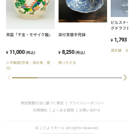
ピルスナー
グドラフト 3
ット
茶盌「干支・モザイク龍」
染付芙蓉手兜鉢
1,793
(税
酒本舗 太右
11,000
8,250
(税込)
(税込)
小手鞠窯(京焼・清水焼 窯
陶つちやま
元)
特定商取引法に基づく表記
プライバシーポリシー
利用規約
よくある質問
お問い合わせ
© ことよりモール all rights reserved.