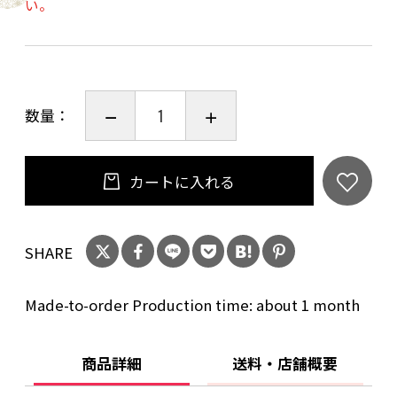
い。
京焼・清水焼は全て手作り 手描きのため、形や
大きさ、絵柄など、写真のものと多少異なる場
合があります。
数量：
※日本の京都で、古くから伝わる伝統工芸の技
術で描かれています。
カートに入れる
伝統的な絵具を使っているので、強い酸に触れ
させないでください。
SHARE
長時間、液体などを入れて放置しないでくださ
い。
Made-to-order Production time: about 1 month
サイズ
商品詳細
送料・店舗概要
口径：120㎜ 高さ：75㎜