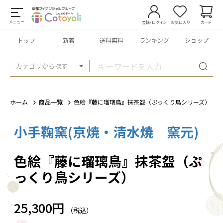
メニュー
登録/ログイン
お気に入り
カート
トップ
新着
送料無料
ランキング
ショップ
カテゴリから探す
ホーム
商品一覧
色絵『藤に瑠璃鳥』抹茶盌（ぷっくり鳥シリーズ）
小手鞠窯(京焼・清水焼 窯元)
1
/
2
色絵『藤に瑠璃鳥』抹茶盌（ぷ
っくり鳥シリーズ）
25,300円
（税込）