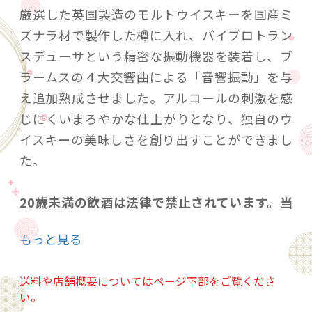
厳選した英国製造のモルトウイスキーを国産ミ
ズナラ材で製作した樽に入れ、バイブロトラン
スデューサという精密な振動機器を装着し、ブ
ラームスの４大交響曲による「音響振動」を与
え追加熟成させました。アルコールの刺激を感
じにくいまろやかな仕上がりとなり、独自のウ
イスキーの美味しさを創り出すことができまし
た。
20歳未満の飲酒は法律で禁止されています。当
店は20歳未満の方への酒類の販売はいたしてお
もっと見る
りません。
ご購入時、「ご注文手続き」画面の「お問い合
送料や店舗概要についてはページ下部をご覧くださ
わせ欄」に、生年月日を必ず入力してくださ
い。
い。