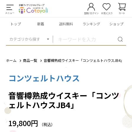
メニュー
登録/ログイン
お気に入り
カート
トップ
新着
送料無料
ランキング
ショップ
カテゴリから探す
ホーム
商品一覧
音響樽熟成ウイスキー「コンツェルトハウスJB4」
コンツェルトハウス
1
/
1
音響樽熟成ウイスキー「コンツ
ェルトハウスJB4」
19,800円
（税込）