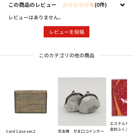
この商品のレビュー
☆☆☆☆☆ 0
(0件)
レビューはありません。
レビューを投稿
このカテゴリの他の商品
エステルち
金封ふくさ
Card Case ver.2
京友禅 がま口コインケー