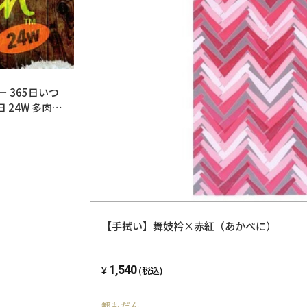
ー 365日いつ
 24W 多肉植
【手拭い】舞妓衿×赤紅（あかべに）
1,540
(税込)
都もだん