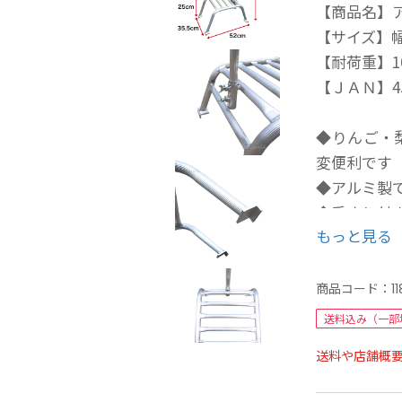
【商品名】ア
【サイズ】幅
【耐荷重】10
【ＪＡＮ】457
◆りんご・
変便利です
◆アルミ製
◆手すり付
もっと見る
商品コード：
1
送料込み（一部
送料や店舗概