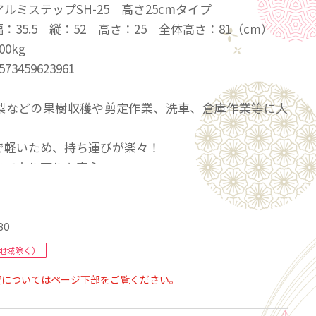
ルミステップSH-25 高さ25cmタイプ
：35.5 縦：52 高さ：25 全体高さ：81（cm）
0kg
3459623961
梨などの果樹収穫や剪定作業、洗車、倉庫作業等に大
で軽いため、持ち運びが楽々！
きで上り下りも安心
180
地域除く）
要についてはページ下部をご覧ください。