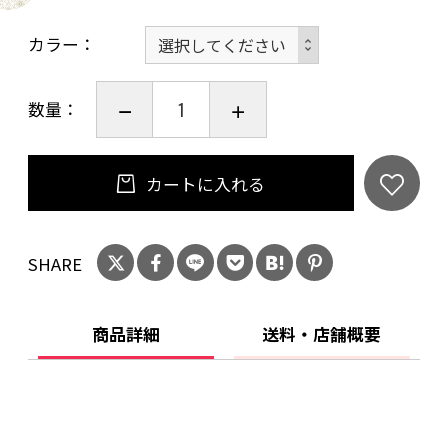
のアイテムです。
カラー
【size(平置き)】
数量：
・着丈：front➤80cm back➤89cm
・身幅：71cm
・肩幅：60cm
カートに入れる
・袖丈：50cm
【素材】
SHARE
・表地：綿 69%
ポリエステル 25%
商品詳細
送料・店舗概要
ナイロン 6%
【Point】
・デザイン：無地