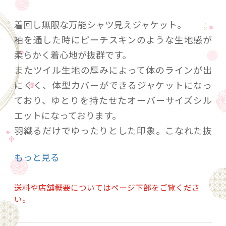
着回し無限な万能シャツ見えジャケット。
袖を通した時にピーチスキンのような生地感が
柔らかく着心地が抜群です。
またツイル生地の厚みによって体のラインが出
にくく、体型カバーができるジャケットになっ
ており、ゆとりを持たせたオーバーサイズシル
エットになっております。
羽織るだけでゆったりとした印象。こなれた抜
け感を演出させます。
もっと見る
また、釦やポケットの形状など細部、便利性等
も考慮したこだわりのあるデザインです。
送料や店舗概要についてはページ下部をご覧くださ
羽織のように軽く羽織ったり、ジャケットのよ
い。
うに中に薄手ニットなどを着こんでもかわい
い、シーズンをあまり問わない活躍間違いなし